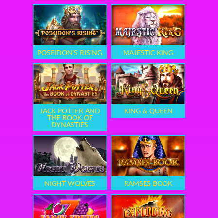
POSEIDON'S RISING
MAJESTIC KING
JACK POTTER AND
KING & QUEEN
THE BOOK OF
DYNASTIES
NIGHT WOLVES
RAMSES BOOK