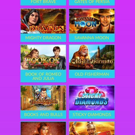
FORT BRAVE
GATES OF PERSIA
MIGHTY DRAGON
SAVANNA MOON
BOOK OF ROMEO
OLD FISHERMAN
AND JULIA
BOOKS AND BULLS
STICKY DIAMONDS