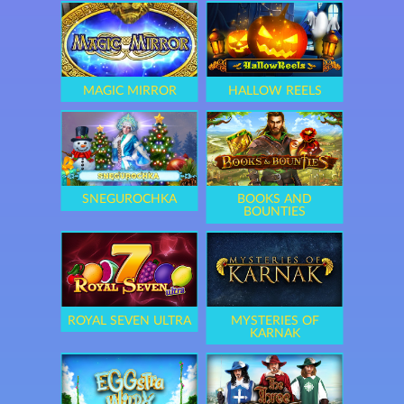
MAGIC MIRROR
HALLOW REELS
SNEGUROCHKA
BOOKS AND
BOUNTIES
ROYAL SEVEN ULTRA
MYSTERIES OF
KARNAK