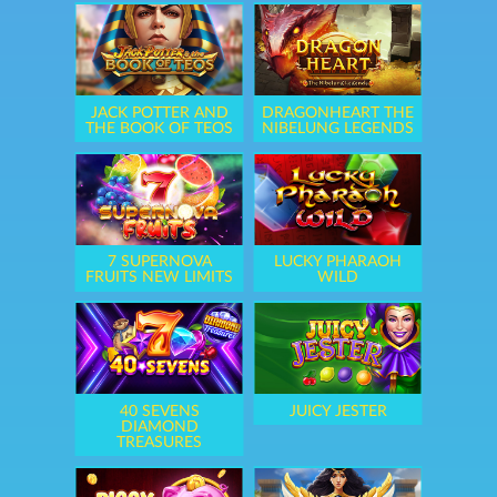
JACK POTTER AND
DRAGONHEART THE
THE BOOK OF TEOS
NIBELUNG LEGENDS
7 SUPERNOVA
LUCKY PHARAOH
FRUITS NEW LIMITS
WILD
40 SEVENS
JUICY JESTER
DIAMOND
TREASURES