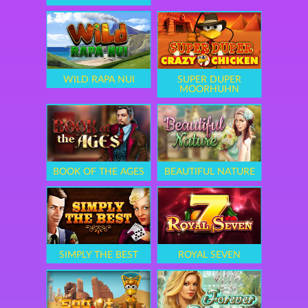
WILD RAPA NUI
SUPER DUPER
MOORHUHN
BOOK OF THE AGES
BEAUTIFUL NATURE
SIMPLY THE BEST
ROYAL SEVEN