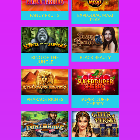
FANCY FRUITS
EXPLODIAC MAXI
PLAY
KING OF THE
BLACK BEAUTY
JUNGLE
PHARAOS RICHES
SUPER DUPER
CHERRY