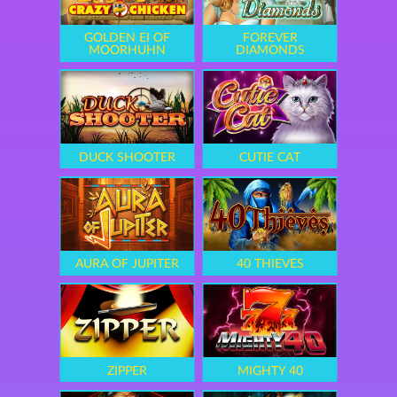
GOLDEN EI OF
FOREVER
MOORHUHN
DIAMONDS
DUCK SHOOTER
CUTIE CAT
AURA OF JUPITER
40 THIEVES
ZIPPER
MIGHTY 40