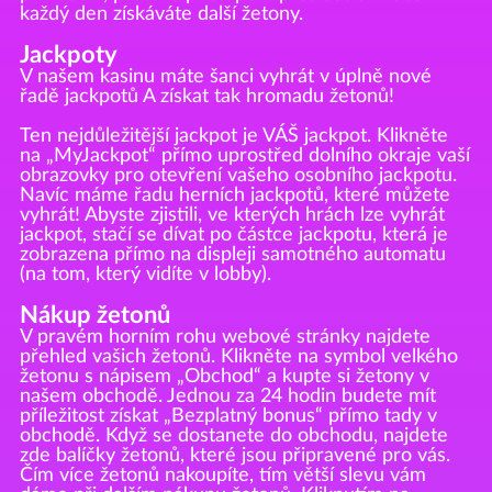
každý den získáváte další žetony.
Jackpoty
V našem kasinu máte šanci vyhrát v úplně nové
řadě jackpotů A získat tak hromadu žetonů!
Ten nejdůležitější jackpot je VÁŠ jackpot. Klikněte
na „MyJackpot“ přímo uprostřed dolního okraje vaší
obrazovky pro otevření vašeho osobního jackpotu.
Navíc máme řadu herních jackpotů, které můžete
vyhrát! Abyste zjistili, ve kterých hrách lze vyhrát
jackpot, stačí se dívat po částce jackpotu, která je
zobrazena přímo na displeji samotného automatu
(na tom, který vidíte v lobby).
Nákup žetonů
V pravém horním rohu webové stránky najdete
přehled vašich žetonů. Klikněte na symbol velkého
žetonu s nápisem „Obchod“ a kupte si žetony v
našem obchodě. Jednou za 24 hodin budete mít
příležitost získat „Bezplatný bonus“ přímo tady v
obchodě. Když se dostanete do obchodu, najdete
zde balíčky žetonů, které jsou připravené pro vás.
Čím více žetonů nakoupíte, tím větší slevu vám