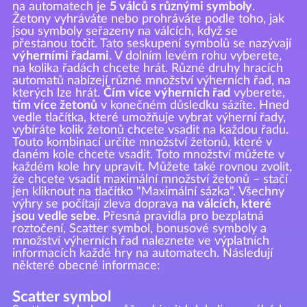
na automatech je
5 válců s různými symboly
.
Žetony vyhráváte nebo prohráváte podle toho, jak
jsou symboly seřazeny na válcích, když se
přestanou točit. Tato seskupení symbolů se nazývají
výherními řadami
. V dolním levém rohu vyberete,
na kolika řadách chcete hrát. Různé druhy hracích
automatů nabízejí různé množství výherních řad, na
kterých lze hrát.
Čím více výherních řad
vyberete,
tím více žetonů
v konečném důsledku sázíte. Hned
vedle tlačítka, které umožňuje vybrat výherní řady,
vybíráte kolik žetonů chcete vsadit na každou řadu.
Touto kombinací určíte množství žetonů, které v
daném kole chcete vsadit. Toto množství můžete v
každém kole hry upravit. Můžete také rovnou zvolit,
že chcete vsadit maximální množství žetonů – stačí
jen kliknout na tlačítko "Maximální sázka". Všechny
výhry se počítají zleva doprava
na válcích, které
jsou vedle sebe
. Přesná pravidla pro bezplatná
roztočení, Scatter symbol, bonusové symboly a
množství výherních řad naleznete ve výplatních
informacích každé hry na automatech. Následují
některé obecné informace:
Scatter symbol