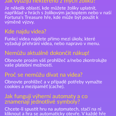
Jak využiju některého z mých žolíků?
Je několik oblastí, kde můžete žolíky uplatnit,
například v hrách s žolíkovým jackoptem nebo v naší
Fortuna's Treasure hře, kde může být použit k
výměně výzvy.
Kde najdu videa?
Funkci videa najdete přímo mezi úkoly, které
vyžadují přehrání videa, nebo napravo v menu.
Nemůžu aktuálně dokončit nákup!
Obnovte prosím váš prohlížeč a/nebo zkontrolujte
vaše platební možnosti.
Proč se nemůžu dívat na videa?
Obnovte prohlížeč a v případě potřeby vymažte
cookies a mezipaměť (cache).
Jak fungují výherní automaty a co
znamenají jednotlivé symboly?
Chcete-li spustit hru na automatech, stačí na ni
kliknout a hra se automaticky otevře. V každé hře