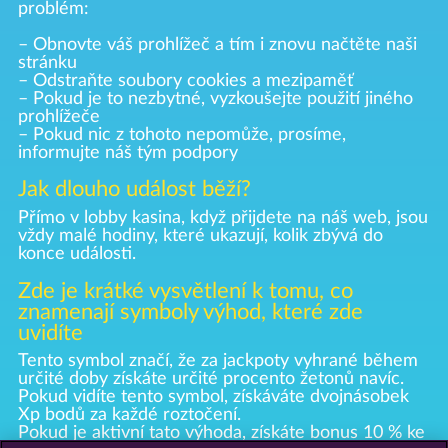
problém:
– Obnovte váš prohlížeč a tím i znovu načtěte naši
stránku
– Odstraňte soubory cookies a mezipaměť
– Pokud je to nezbytné, vyzkoušejte použití jiného
prohlížeče
– Pokud nic z tohoto nepomůže, prosíme,
informujte náš tým podpory
Jak dlouho událost běží?
Přímo v lobby kasina, když přijdete na náš web, jsou
vždy malé hodiny, které ukazují, kolik zbývá do
konce události.
Zde je krátké vysvětlení k tomu, co
znamenají symboly výhod, které zde
uvidíte
Tento symbol značí, že za jackpoty vyhrané během
určité doby získáte určité procento žetonů navíc.
Pokud vidíte tento symbol, získáváte dvojnásobek
Xp bodů za každé roztočení.
Pokud je aktivní tato výhoda, získáte bonus 10 % ke