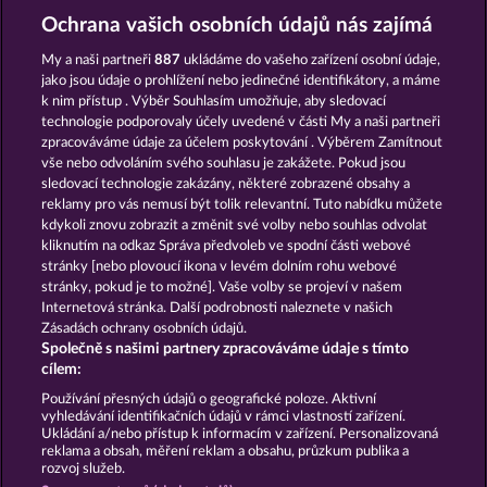
každému nákupu žetonů, který provedete.
Tento symbol ukazuje věrnostní body. Sbírejte tyto
Ochrana vašich osobních údajů nás zajímá
body a zlepšujte svůj věrnostní status a získávejte
další výhody.
My a naši partneři
887
ukládáme do vašeho zařízení osobní údaje,
jako jsou údaje o prohlížení nebo jedinečné identifikátory, a máme
PODPORA
k nim přístup . Výběr Souhlasím umožňuje, aby sledovací
technologie podporovaly účely uvedené v části My a naši partneři
Pokud zde nebyly zodpovězeny některé z tvých
zpracováváme údaje za účelem poskytování . Výběrem Zamítnout
dotazů nebo potřebuješ další asistenci, neváhej nás
vše nebo odvoláním svého souhlasu je zakážete. Pokud jsou
kontaktovat na následující e-mailové adrese:
sledovací technologie zakázány, některé zobrazené obsahy a
support 'zavináč' dinocasino 'tečka' games
reklamy pro vás nemusí být tolik relevantní. Tuto nabídku můžete
kdykoli znovu zobrazit a změnit své volby nebo souhlas odvolat
kliknutím na odkaz Správa předvoleb ve spodní části webové
Podmínky
Prohlášení o ochraně údajů
stránky [nebo plovoucí ikona v levém dolním rohu webové
stránky, pokud je to možné]. Vaše volby se projeví v našem
Kontakt
Společnost
Časté dotazy
Internetová stránka. Další podrobnosti naleznete v našich
Zásadách ochrany osobních údajů.
Společně s našimi partnery zpracováváme údaje s tímto
Facebook
Blog
cílem:
Podat Žádost o Odstoupení
Používání přesných údajů o geografické poloze. Aktivní
vyhledávání identifikačních údajů v rámci vlastností zařízení.
Ukládání a/nebo přístup k informacím v zařízení. Personalizovaná
reklama a obsah, měření reklam a obsahu, průzkum publika a
rozvoj služeb.