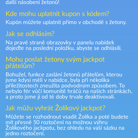
další násobení žetonů!
Kde mohu uplatnit kupon s kódem?
Kupón můžete uplatnit přímo v obchodě s žetony.
Jak se odhlásím?
Na pravé straně obrazovky v panelu nabídek
dojeďte na poslední položku, abyste se odhlásili.
Mohu poslat žetony svým jackpot
přátelům?
Bohužel, funkce zaslání žetonů přátelům, kterou
jsme kdysi měli v nabídce, byla při několika
příležitostech zneužita podvodným způsobem. To
nebylo fér vůči komunitě hráčů na našich stránkách,
a proto jsme ji od té doby trvale deaktivovali.
Jak můžu vyhrát Žolíkový jackpot?
Můžete se rozhodnout vsadit Žolíka a poté budete
mít přesně 50 roztočení na možnou výhru
Žolíkového jackpotu, bez ohledu na vaši sázku na
jedno roztočení.