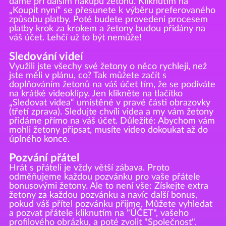
dáme při dalším nákupu žetonů. Kliknutím na
„Koupit nyní“ se přesunete k výběru preferovaného
způsobu platby. Poté budete provedeni procesem
platby krok za krokem a žetony budou přidány na
váš účet. Lehčí už to být nemůže!
Sledování videí
Využili jste všechy své žetony o něco rychleji, než
jste měli v plánu, co? Tak můžete začít s
doplňováním žetonů na váš účet tím, že se podíváte
na krátké videoklipy. Jen klikněte na tlačítko
„Sledovat videa“ umístěné v pravé části obrazovky
(třetí zprava). Sledujte chvíli videa a my vám žetony
přidáme přímo na váš účet. Důležité: Abychom vám
mohli žetony připsat, musíte video dokoukat až do
úplného konce.
Pozvání přátel
Hrát s přáteli je vždy větší zábava. Proto
odměňujeme každou pozvánku pro vaše přátele
bonusovými žetony. Ale to není vše: Získejte extra
žetony za každou pozvánku a navíc další bonus,
pokud váš přítel pozvánku přijme. Můžete vyhledat
a pozvat přátele kliknutím na "ÚČET", vašeho
profilového obrázku, a poté zvolit "Společnost".