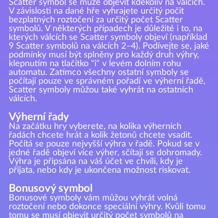
Scatter symbol se může objevit kdekoliv na válcích.
V závislosti na dané hře vyhrajete určitý počit
bezplatných roztočení za určitý počet Scatter
symbolů. V některých případech je důležité i to, na
kterých válcích se Scatter symboly objeví (například
9 Scatter symbolů na válcích 2–4). Podívejte se, jaké
podmínky musí být splněny pro každý druh výhry,
klepnutím na tlačítko "i" v levém dolním rohu
automatu. Zatímco všechny ostatní symboly se
počítají pouze ve správném pořadí ve výherní řadě,
Scatter symboly můžou také vyhrát na ostatních
válcích.
Výherní řady
Na začátku hry vyberete, na kolika výherních
řadách chcete hrát a kolik žetonů chcete vsadit.
Počítá se pouze nejvyšší výhra v řadě. Pokud se v
jedné řadě objeví více výher, sčítají se dohromady.
Výhra je připsána na váš účet ve chvíli, kdy je
přijata, nebo kdy je ukončena možnost riskovat.
Bonusový symbol
Bonusové symboly vám můžou vyhrát volná
roztočení nebo dokonce speciální výhry. Kvůli tomu
tomu se musí objevit určitý počet symbolů na