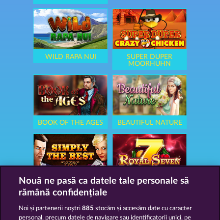
WILD RAPA NUI
SUPER DUPER
MOORHUHN
BOOK OF THE AGES
BEAUTIFUL NATURE
Nouă ne pasă ca datele tale personale să
SIMPLY THE BEST
ROYAL SEVEN
rămână confidențiale
Noi și partenerii noștri
885
stocăm și accesăm date cu caracter
personal, precum datele de navigare sau identificatorii unici, pe