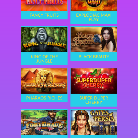
FANCY FRUITS
EXPLODIAC MAXI
PLAY
KING OF THE
BLACK BEAUTY
JUNGLE
PHARAOS RICHES
SUPER DUPER
CHERRY