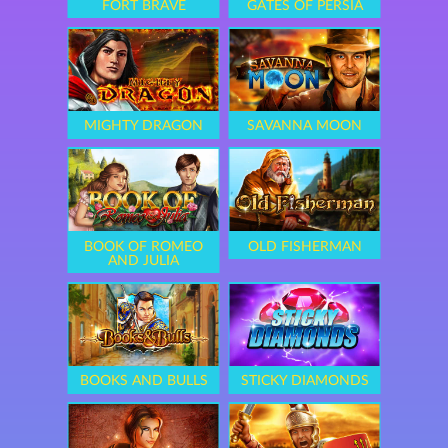
FORT BRAVE
GATES OF PERSIA
MIGHTY DRAGON
SAVANNA MOON
BOOK OF ROMEO
OLD FISHERMAN
AND JULIA
BOOKS AND BULLS
STICKY DIAMONDS