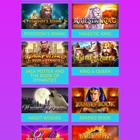
POSEIDON'S RISING
MAJESTIC KING
JACK POTTER AND
KING & QUEEN
THE BOOK OF
DYNASTIES
NIGHT WOLVES
RAMSES BOOK