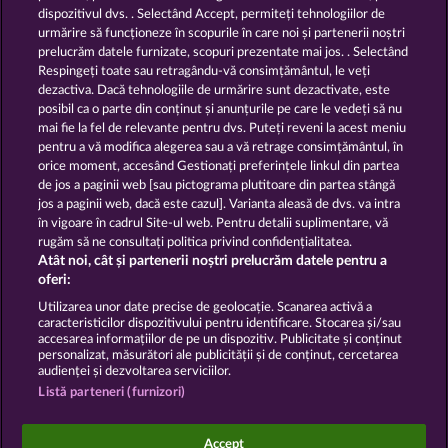
dispozitivul dvs. . Selectând Accept, permiteți tehnologiilor de
urmărire să funcționeze în scopurile în care noi și partenerii noștri
GOLDEN EI OF
FOREVER
prelucrăm datele furnizate, scopuri prezentate mai jos. . Selectând
MOORHUHN
DIAMONDS
Respingeți toate sau retragându-vă consimțământul, le veți
dezactiva. Dacă tehnologiile de urmărire sunt dezactivate, este
Afișează toate jocurile
posibil ca o parte din conținut și anunțurile pe care le vedeți să nu
mai fie la fel de relevante pentru dvs. Puteți reveni la acest meniu
Termeni și condiții
pentru a vă modifica alegerea sau a vă retrage consimțământul, în
orice moment, accesând Gestionați preferințele linkul din partea
de jos a paginii web [sau pictograma plutitoare din partea stângă
Declarație de confidențialitate
jos a paginii web, dacă este cazul]. Varianta aleasă de dvs. va intra
în vigoare în cadrul Site-ul web. Pentru detalii suplimentare, vă
Asistență tehnică
Firmă
rugăm să ne consultați politica privind confidențialitatea.
Atât noi, cât și partenerii noștri prelucrăm datele pentru a
Întrebări frecvente
Facebook
Blog
oferi:
Utilizarea unor date precise de geolocație. Scanarea activă a
caracteristicilor dispozitivului pentru identificare. Stocarea și/sau
Trimite Cererea de Retragere
accesarea informațiilor de pe un dispozitiv. Publicitate și conținut
personalizat, măsurători ale publicității și de conținut, cercetarea
audienței și dezvoltarea serviciilor.
Listă parteneri (furnizori)
Jocurile din cazinoul de socializare au ca unic scop
Accept