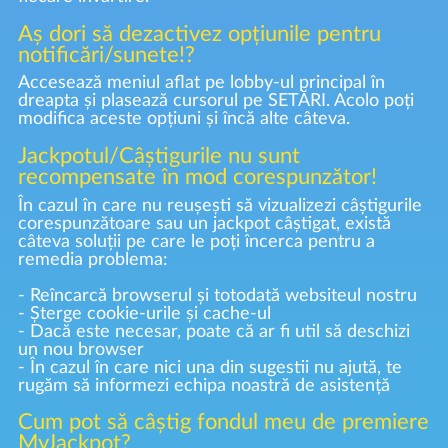
Aș dori să dezactivez opțiunile pentru
notificări/sunete!?
Accesează meniul aflat pe lobby-ul principal în
dreapta și plasează cursorul pe SETĂRI. Acolo poți
modifica aceste opțiuni și încă alte câteva.
Jackpotul/Câștigurile nu sunt
recompensate în mod corespunzător!
În cazul în care nu reușești să vizualizezi câștigurile
corespunzătoare sau un jackpot câștigat, există
câteva soluții pe care le poți încerca pentru a
remedia problema:
- Reîncarcă browserul și totodată websiteul nostru
- Șterge cookie-urile și cache-ul
- Dacă este necesar, poate că ar fi util să deschizi
un nou browser
- În cazul în care nici una din sugestii nu ajută, te
rugăm să informezi echipa noastră de asistență
Cum pot să câștig fondul meu de premiere
MyJackpot?