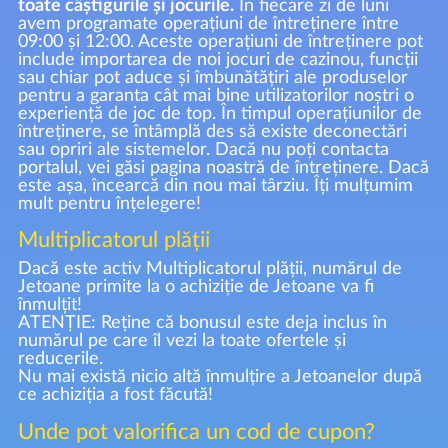
toate câștigurile și jocurile.
În fiecare zi de luni
avem programate operațiuni de întreținere între
09:00 și 12:00. Aceste operațiuni de întreținere pot
include importarea de noi jocuri de cazinou, funcții
sau chiar pot aduce și îmbunătățiri ale produselor
pentru a garanta cât mai bine utilizatorilor noștri o
experiență de joc de top. În timpul operațiunilor de
întreținere, se întâmplă des să existe deconectări
sau opriri ale sistemelor. Dacă nu poți contacta
portalul, vei găsi pagina noastră de întreținere. Dacă
este așa, încearcă din nou mai târziu. Îți mulțumim
mult pentru înțelegere!
Multiplicatorul plății
Dacă este activ Multiplicatorul plății, numărul de
Jetoane primite la o achiziție de Jetoane va fi
înmulțit!
ATENȚIE: Reține că bonusul este deja inclus în
numărul pe care îl vezi la toate ofertele și
reducerile.
Nu mai există nicio altă înmulțire a Jetoanelor după
ce achiziția a fost făcută!
Unde pot valorifica un cod de cupon?