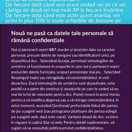
De fiecare dată când vezi acest simbol vei ști că vei
câștiga de două ori mai mult XP la fiecare învârtire.
De fiecare dată când este activ acest avantaj, vei
primi în plus 10% la toate achizițiile de Jetoane pe
care le faci.
Acest simbol reprezintă Punctele de loialitate.
Nouă ne pasă ca datele tale personale să
Colectează aceste puncte pentru a-ți îmbunătăți
rămână confidențiale
Statusul de loialitate și pentru a debloca și alte
avantaje.
Noi și partenerii noștri
887
stocăm și accesăm date cu caracter
personal, precum datele de navigare sau identificatorii unici, pe
ASISTENȚĂ
dispozitivul dvs. . Selectând Accept, permiteți tehnologiilor de
Dacă există vreo întrebare la care nu ați primit
urmărire să funcționeze în scopurile în care noi și partenerii noștri
răspuns aici și aveți nevoie de mai multă asistență,
prelucrăm datele furnizate, scopuri prezentate mai jos. . Selectând
vă rugm să ne contactați la următoarea adresă de
Respingeți toate sau retragându-vă consimțământul, le veți
email: support 'arond' dinocasino 'punct' games
dezactiva. Dacă tehnologiile de urmărire sunt dezactivate, este
posibil ca o parte din conținut și anunțurile pe care le vedeți să nu
mai fie la fel de relevante pentru dvs. Puteți reveni la acest meniu
Termeni și condiții
pentru a vă modifica alegerea sau a vă retrage consimțământul, în
orice moment, accesând Gestionați preferințele linkul din partea
de jos a paginii web [sau pictograma plutitoare din partea stângă
Declarație de confidențialitate
jos a paginii web, dacă este cazul]. Varianta aleasă de dvs. va intra
în vigoare în cadrul Site-ul web. Pentru detalii suplimentare, vă
Asistență tehnică
Firmă
rugăm să ne consultați politica privind confidențialitatea.