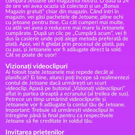
cumpăra Jetoane din magazinul nostru. O dată la 24
de ore vei avea ocazia să colectezi și un „Bonus
Magazin gratuit” chiar din magazin. Când intri în
magazin, vei găsi pachetele de Jetoane, pline ochi
cu jetoane pentru tine. Cu cât cumperi mai multe,
cu atât vei avea o reducere mai mare la Jetoanele
cumpărate. După un clic pe „Cumpără acum”, vei fi
dus la casierie unde poți alege metoda preferată de
plată. Apoi, vei fi ghidat prin procesul de plată, pas
cu pas, și Jetoanele vor fi adăugate direct la sold.
Cât se poate de ușor!
Vizionați videoclipuri
Ai folosit toate Jetoanele mai repede decât ai
planificat? Ei bine, atunci poți începe să realimentezi
contul de Jetoane dacă urmărești un scurt
videoclip. Apasă pe butonul „Vizionați videoclipuri”
aflat în partea dreaptă a ecranului (al treilea de sus).
Petrece un timp urmărind videoclipurile și
Jetoanele vor fi adăugate la contul tău de Jetoane.
Important: Trebuie să urmărești videoclipul în
întregime până la final pentru ca respectivele
Jetoane să fie creditate în soldul tău.
Invitarea prietenilor