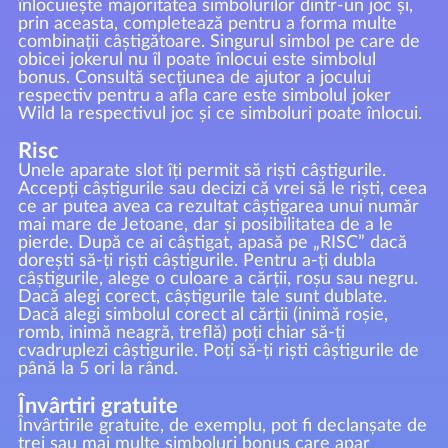
înlocuiește majoritatea simbolurilor dintr-un joc și,
prin aceasta, completează pentru a forma multe
combinații câștigătoare. Singurul simbol pe care de
obicei jokerul nu îl poate înlocui este simbolul
bonus. Consultă secțiunea de ajutor a jocului
respectiv pentru a afla care este simbolul joker
Wild la respectivul joc și ce simboluri poate înlocui.
Risc
Unele aparate slot îți permit să riști câștigurile.
Accepți câștigurile sau decizi că vrei să le riști, ceea
ce ar putea avea ca rezultat câștigarea unui număr
mai mare de Jetoane, dar și posibilitatea de a le
pierde. După ce ai câștigat, apasă pe „RISC” dacă
dorești să-ți riști câștigurile. Pentru a-ți dubla
câștigurile, alege o culoare a cărții, roșu sau negru.
Dacă alegi corect, câștigurile tale sunt dublate.
Dacă alegi simbolul corect al cărții (inimă roșie,
romb, inimă neagră, treflă) poți chiar să-ți
cvadruplezi câștigurile. Poți să-ți riști câștigurile de
până la 5 ori la rând.
Învârtiri gratuite
Învârtirile gratuite, de exemplu, pot fi declanșate de
trei sau mai multe simboluri bonus care apar