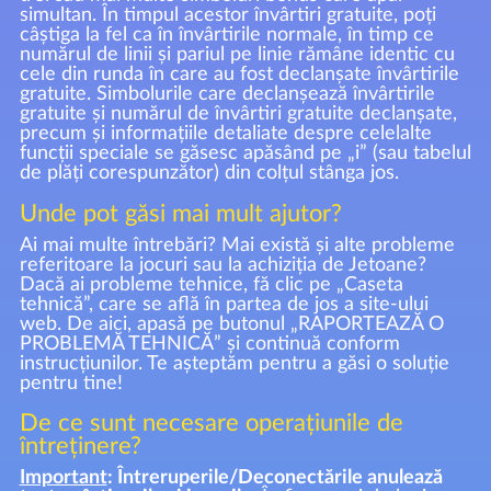
simultan. În timpul acestor învârtiri gratuite, poți
câștiga la fel ca în învârtirile normale, în timp ce
numărul de linii și pariul pe linie rămâne identic cu
cele din runda în care au fost declanșate învârtirile
gratuite. Simbolurile care declanșează învârtirile
gratuite și numărul de învârtiri gratuite declanșate,
precum și informațiile detaliate despre celelalte
funcții speciale se găsesc apăsând pe „i” (sau tabelul
de plăți corespunzător) din colțul stânga jos.
Unde pot găsi mai mult ajutor?
Ai mai multe întrebări? Mai există și alte probleme
referitoare la jocuri sau la achiziția de Jetoane?
Dacă ai probleme tehnice, fă clic pe „Caseta
tehnică”, care se află în partea de jos a site-ului
web. De aici, apasă pe butonul „RAPORTEAZĂ O
PROBLEMĂ TEHNICĂ” și continuă conform
instrucțiunilor. Te așteptăm pentru a găsi o soluție
pentru tine!
De ce sunt necesare operațiunile de
întreținere?
Important
: Întreruperile/Deconectările anulează