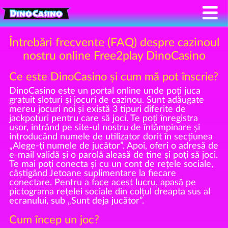
Întrebări frecvente (FAQ) despre cazinoul
nostru online Free2play DinoCasino
Ce este DinoCasino și cum mă pot înscrie?
DinoCasino este un portal online unde poți juca
gratuit sloturi și jocuri de cazinou. Sunt adăugate
mereu jocuri noi și există 3 tipuri diferite de
jackpoturi pentru care să joci. Te poți înregistra
ușor, intrând pe site-ul nostru de întâmpinare și
introducând numele de utilizator dorit în secțiunea
„Alege-ți numele de jucător”. Apoi, oferi o adresă de
e-mail validă și o parolă aleasă de tine și poți să joci.
Te mai poți conecta și cu un cont de rețele sociale,
câștigând Jetoane suplimentare la fiecare
conectare. Pentru a face acest lucru, apasă pe
pictograma rețelei sociale din colțul dreapta sus al
ecranului, sub „Sunt deja jucător”.
Cum încep un joc?