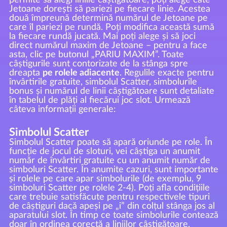
Jetoane dorești să pariezi pe fiecare linie. Acestea
două împreună determină numărul de Jetoane pe
care îl pariezi pe rundă. Poți modifica această sumă
la fiecare rundă jucată. Mai poți alege și să joci
direct numărul maxim de Jetoane – pentru a face
asta, clic pe butonul „PARIU MAXIM”. Toate
câștigurile sunt contorizate de la stânga spre
dreapta
pe rolele adiacente
. Regulile exacte pentru
învârtirile gratuite, simbolul Scatter, simbolurile
bonus și numărul de linii câștigătoare sunt detaliate
în tabelul de plăți al fiecărui joc slot. Urmează
câteva informații generale:
Simbolul Scatter
Simbolul Scatter poate să apară oriunde pe role. În
funcție de jocul de sloturi, vei câștiga un anumit
număr de învârtiri gratuite cu un anumit număr de
simboluri Scatter. În anumite cazuri, sunt importante
și rolele pe care apar simbolurile (de exemplu, 9
simboluri Scatter pe rolele 2-4). Poți afla condițiile
care trebuie satisfăcute pentru respectivele tipuri
de câștiguri dacă apeși pe „i” din colțul stânga jos al
aparatului slot. În timp ce toate simbolurile contează
doar în ordinea corectă a liniilor câștigătoare,