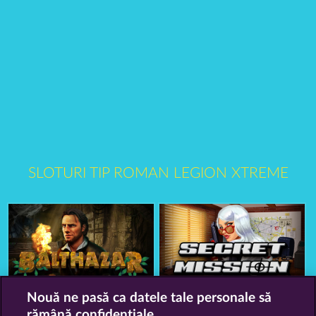
SLOTURI TIP ROMAN LEGION XTREME
Balthazar
Nouă ne pasă ca datele tale personale să
Secret Mission
rămână confidențiale