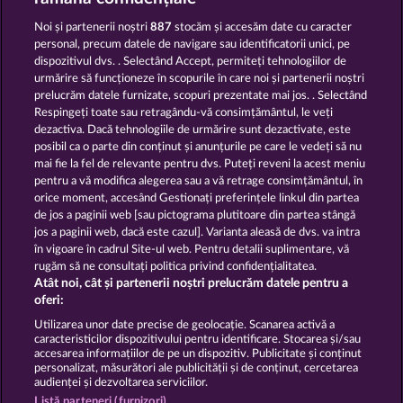
Noi și partenerii noștri
887
stocăm și accesăm date cu caracter
personal, precum datele de navigare sau identificatorii unici, pe
dispozitivul dvs. . Selectând Accept, permiteți tehnologiilor de
urmărire să funcționeze în scopurile în care noi și partenerii noștri
prelucrăm datele furnizate, scopuri prezentate mai jos. . Selectând
Respingeți toate sau retragându-vă consimțământul, le veți
Robin & his girl
Blitz Coins
dezactiva. Dacă tehnologiile de urmărire sunt dezactivate, este
posibil ca o parte din conținut și anunțurile pe care le vedeți să nu
mai fie la fel de relevante pentru dvs. Puteți reveni la acest meniu
Termeni și condiții
pentru a vă modifica alegerea sau a vă retrage consimțământul, în
orice moment, accesând Gestionați preferințele linkul din partea
de jos a paginii web [sau pictograma plutitoare din partea stângă
Declarație de confidențialitate
jos a paginii web, dacă este cazul]. Varianta aleasă de dvs. va intra
în vigoare în cadrul Site-ul web. Pentru detalii suplimentare, vă
Asistență tehnică
Firmă
rugăm să ne consultați politica privind confidențialitatea.
Atât noi, cât și partenerii noștri prelucrăm datele pentru a
Întrebări frecvente
Facebook
Blog
oferi:
Utilizarea unor date precise de geolocație. Scanarea activă a
caracteristicilor dispozitivului pentru identificare. Stocarea și/sau
Trimite Cererea de Retragere
accesarea informațiilor de pe un dispozitiv. Publicitate și conținut
personalizat, măsurători ale publicității și de conținut, cercetarea
audienței și dezvoltarea serviciilor.
Listă parteneri (furnizori)