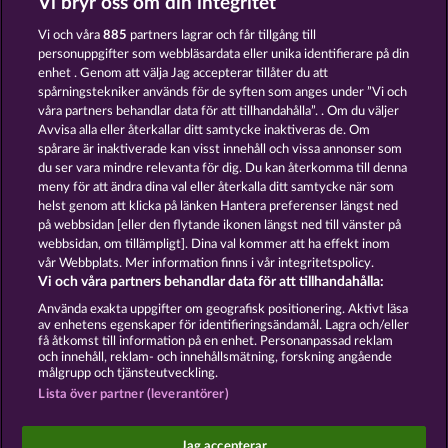
Vi bryr oss om din integritet
Vi och våra
885
partners lagrar och får tillgång till
personuppgifter som webbläsardata eller unika identifierare på din
enhet . Genom att välja Jag accepterar tillåter du att
spårningstekniker används för de syften som anges under ”Vi och
våra partners behandlar data för att tillhandahålla”. . Om du väljer
Avvisa alla eller återkallar ditt samtycke inaktiveras de. Om
spårare är inaktiverade kan visst innehåll och vissa annonser som
Texas Tycoon
The Griffin
du ser vara mindre relevanta för dig. Du kan återkomma till denna
meny för att ändra dina val eller återkalla ditt samtycke när som
helst genom att klicka på länken Hantera preferenser längst ned
Användarvillkor
Sekretesspolicy
Avtryck
på webbsidan [eller den flytande ikonen längst ned till vänster på
webbsidan, om tillämpligt]. Dina val kommer att ha effekt inom
Om Företaget
FAQ
Facebook
Blogg
vår Webbplats. Mer information finns i vår integritetspolicy.
Vi och våra partners behandlar data för att tillhandahålla:
Skicka in en begäran om att ångra köpet
Använda exakta uppgifter om geografisk positionering. Aktivt läsa
av enhetens egenskaper för identifieringsändamål. Lagra och/eller
få åtkomst till information på en enhet. Personanpassad reklam
och innehåll, reklam- och innehållsmätning, forskning angående
målgrupp och tjänsteutveckling.
Lista över partner (leverantörer)
Sociala casinospel är endast avsedda för
underhållningsändamål och har absolut inget
Jag accepterar