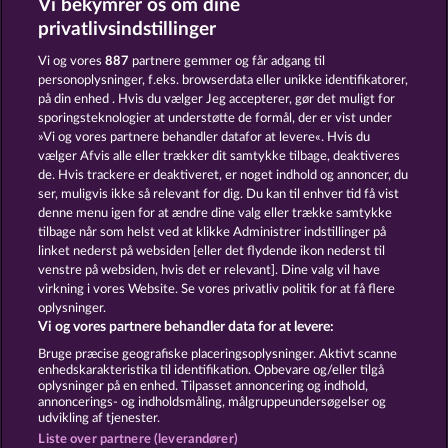
Vi bekymrer os om dine
privatlivsindstillinger
Vi og vores
887
partnere gemmer og får adgang til
personoplysninger, f.eks. browserdata eller unikke identifikatorer,
på din enhed . Hvis du vælger Jeg accepterer, gør det muligt for
sporingsteknologier at understøtte de formål, der er vist under
»Vi og vores partnere behandler datafor at levere«. Hvis du
Blitz Coins
Fort Brave
vælger Afvis alle eller trækker dit samtykke tilbage, deaktiveres
de. Hvis trackere er deaktiveret, er noget indhold og annoncer, du
ser, muligvis ikke så relevant for dig. Du kan til enhver tid få vist
denne menu igen for at ændre dine valg eller trække samtykke
Vilkår og betingelser
Datasikkerhed
tilbage når som helst ved at klikke Administrer indstillinger på
linket nederst på websiden [eller det flydende ikon nederst til
Kontakt
Virksomhed
FAQ
Facebook
venstre på websiden, hvis det er relevant]. Dine valg vil have
virkning i vores Website. Se vores privatliv politik for at få flere
oplysninger.
Blog
Vi og vores partnere behandler data for at levere:
Indsend anmodning om tilbagetrækning
Bruge præcise geografiske placeringsoplysninger. Aktivt scanne
enhedskarakteristika til identifikation. Opbevare og/eller tilgå
oplysninger på en enhed. Tilpasset annoncering og indhold,
annoncerings- og indholdsmåling, målgruppeundersøgelser og
udvikling af tjenester.
Liste over partnere (leverandører)