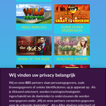
WILD RAPA NUI
SUPER DUPER
MOORHUHN
BOOK OF THE AGES
BEAUTIFUL NATURE
Wij vinden uw privacy belangrijk
Wij en onze
885
partners slaan persoonsgegevens, zoals
browsegegevens of unieke identificatoren, op je apparaat op . Als
SIMPLY THE BEST
ROYAL SEVEN
je Akkoord selecteert, worden trackingtechnologieën
ingeschakeld om de doeleinden te ondersteunen die worden
weergegeven onder „Wij en onze partners verwerken gegevens
voor de volgende doeleinden”. . Als u Alles afwijzen selecteert of