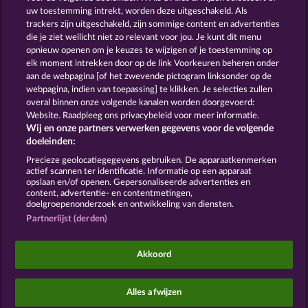
uw toestemming intrekt, worden deze uitgeschakeld. Als
trackers zijn uitgeschakeld, zijn sommige content en advertenties
GOLDEN EI OF
FOREVER
die je ziet wellicht niet zo relevant voor jou. Je kunt dit menu
MOORHUHN
DIAMONDS
opnieuw openen om je keuzes te wijzigen of je toestemming op
Toon alle spelletjes
elk moment intrekken door op de link Voorkeuren beheren onder
aan de webpagina [of het zwevende pictogram linksonder op de
webpagina, indien van toepassing] te klikken. Je selecties zullen
Algemene voorwaarden
Privacyverklaring
overal binnen onze volgende kanalen worden doorgevoerd:
Website. Raadpleeg ons privacybeleid voor meer informatie.
Wij en onze partners verwerken gegevens voor de volgende
Colofon
Bedrijf
FAQ
Facebook
Blog
doeleinden:
Terugbetalingsverzoek indienen
Precieze geolocatiegegevens gebruiken. De apparaatkenmerken
actief scannen ter identificatie. Informatie op een apparaat
opslaan en/of openen. Gepersonaliseerde advertenties en
content, advertentie- en contentmetingen,
doelgroepenonderzoek en ontwikkeling van diensten.
Partnerlijst (derden)
Sociale casino games zijn enkel bedoeld voor
entertainment en hebben absoluut geen enkele
Akkoord
invloed op mogelijk toekomstig succes in het
gokken met echt geld.
©2026 Whow Games GmbH
Alles afwijzen