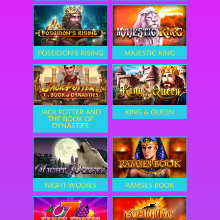
POSEIDON'S RISING
MAJESTIC KING
JACK POTTER AND
KING & QUEEN
THE BOOK OF
DYNASTIES
NIGHT WOLVES
RAMSES BOOK