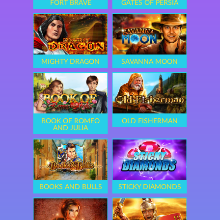
FORT BRAVE
GATES OF PERSIA
MIGHTY DRAGON
SAVANNA MOON
BOOK OF ROMEO
OLD FISHERMAN
AND JULIA
BOOKS AND BULLS
STICKY DIAMONDS