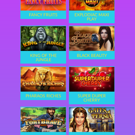
FANCY FRUITS
EXPLODIAC MAXI
PLAY
KING OF THE
BLACK BEAUTY
JUNGLE
PHARAOS RICHES
SUPER DUPER
CHERRY