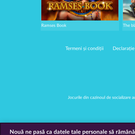
Ramses Book
The bl
Termeni și condiții
Declarație
Jocurile din cazinoul de socializare au
Nouă ne pasă ca datele tale personale să rămână