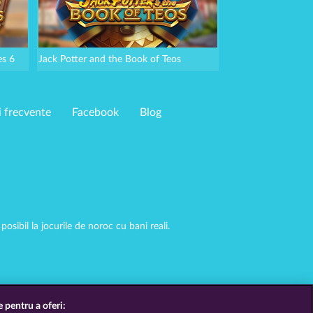
es 6
Jack Potter and the Book of Teos
i frecvente
Facebook
Blog
posibil la jocurile de noroc cu bani reali.
e pentru a oferi: