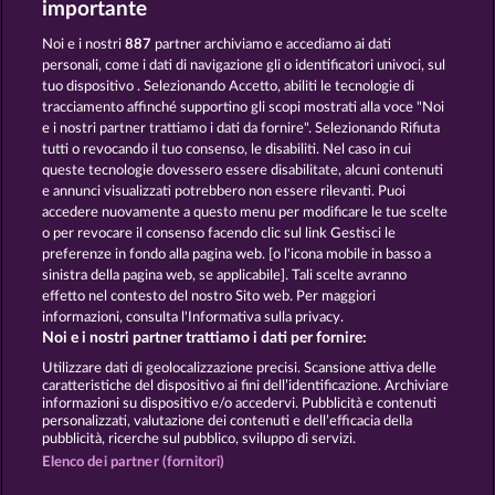
importante
Noi e i nostri
887
partner archiviamo e accediamo ai dati
personali, come i dati di navigazione gli o identificatori univoci, sul
tuo dispositivo . Selezionando Accetto, abiliti le tecnologie di
tracciamento affinché supportino gli scopi mostrati alla voce "Noi
e i nostri partner trattiamo i dati da fornire". Selezionando Rifiuta
Magic Book
Jack Potter and the Book of Dynasties
tutti o revocando il tuo consenso, le disabiliti. Nel caso in cui
queste tecnologie dovessero essere disabilitate, alcuni contenuti
e annunci visualizzati potrebbero non essere rilevanti. Puoi
accedere nuovamente a questo menu per modificare le tue scelte
Termini e condizioni
o per revocare il consenso facendo clic sul link Gestisci le
preferenze in fondo alla pagina web. [o l'icona mobile in basso a
Informativa sulla privacy
Note legali
sinistra della pagina web, se applicabile]. Tali scelte avranno
effetto nel contesto del nostro Sito web. Per maggiori
informazioni, consulta l'Informativa sulla privacy.
Società
FAQ
Facebook
Blog
Noi e i nostri partner trattiamo i dati per fornire:
Invia richiesta di recesso
Utilizzare dati di geolocalizzazione precisi. Scansione attiva delle
caratteristiche del dispositivo ai fini dell’identificazione. Archiviare
informazioni su dispositivo e/o accedervi. Pubblicità e contenuti
personalizzati, valutazione dei contenuti e dell’efficacia della
pubblicità, ricerche sul pubblico, sviluppo di servizi.
Elenco dei partner (fornitori)