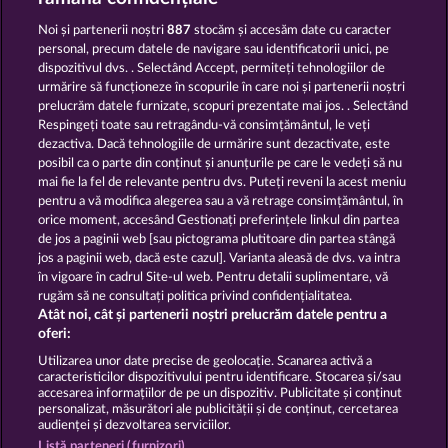
Noi și partenerii noștri
887
stocăm și accesăm date cu caracter
personal, precum datele de navigare sau identificatorii unici, pe
dispozitivul dvs. . Selectând Accept, permiteți tehnologiilor de
urmărire să funcționeze în scopurile în care noi și partenerii noștri
prelucrăm datele furnizate, scopuri prezentate mai jos. . Selectând
Respingeți toate sau retragându-vă consimțământul, le veți
Savanna Moon
Black Beauty
dezactiva. Dacă tehnologiile de urmărire sunt dezactivate, este
posibil ca o parte din conținut și anunțurile pe care le vedeți să nu
mai fie la fel de relevante pentru dvs. Puteți reveni la acest meniu
Termeni și condiții
pentru a vă modifica alegerea sau a vă retrage consimțământul, în
orice moment, accesând Gestionați preferințele linkul din partea
de jos a paginii web [sau pictograma plutitoare din partea stângă
Declarație de confidențialitate
jos a paginii web, dacă este cazul]. Varianta aleasă de dvs. va intra
în vigoare în cadrul Site-ul web. Pentru detalii suplimentare, vă
Asistență tehnică
Firmă
rugăm să ne consultați politica privind confidențialitatea.
Atât noi, cât și partenerii noștri prelucrăm datele pentru a
Întrebări frecvente
Facebook
Blog
oferi:
Utilizarea unor date precise de geolocație. Scanarea activă a
caracteristicilor dispozitivului pentru identificare. Stocarea și/sau
Trimite Cererea de Retragere
accesarea informațiilor de pe un dispozitiv. Publicitate și conținut
personalizat, măsurători ale publicității și de conținut, cercetarea
audienței și dezvoltarea serviciilor.
Listă parteneri (furnizori)