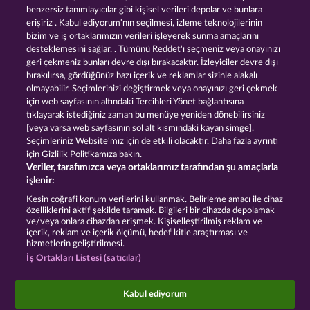
benzersiz tanımlayıcılar gibi kişisel verileri depolar ve bunlara
erişiriz . Kabul ediyorum'nın seçilmesi, izleme teknolojilerinin
bizim ve iş ortaklarımızın verileri işleyerek sunma amaçlarını
desteklemesini sağlar. . Tümünü Reddet'ı seçmeniz veya onayınızı
geri çekmeniz bunları devre dışı bırakacaktır. İzleyiciler devre dışı
bırakılırsa, gördüğünüz bazı içerik ve reklamlar sizinle alakalı
olmayabilir. Seçimlerinizi değiştirmek veya onayınızı geri çekmek
Wild Rapa Nui
King of the Jungle
için web sayfasının altındaki Tercihleri Yönet bağlantısına
tıklayarak istediğiniz zaman bu menüye yeniden dönebilirsiniz
[veya varsa web sayfasının sol alt kısmındaki kayan simge].
Hüküm ve Koşullar
Gizlilik Beyanı
Künye
Seçimleriniz Website'mız için de etkili olacaktır. Daha fazla ayrıntı
için Gizlilik Politikamıza bakın.
Veriler, tarafımızca veya ortaklarımız tarafından şu amaçlarla
Şirket
SSS
Facebook
Blog
işlenir:
İptal talebini gönder
Kesin coğrafi konum verilerini kullanmak. Belirleme amacı ile cihaz
özelliklerini aktif şekilde taramak. Bilgileri bir cihazda depolamak
ve/veya onlara cihazdan erişmek. Kişiselleştirilmiş reklam ve
içerik, reklam ve içerik ölçümü, hedef kitle araştırması ve
hizmetlerin geliştirilmesi.
İş Ortakları Listesi (satıcılar)
Sosyal casino oyunları sadece eğlence amaçlıdır ve
gerçek parayla oynanan kumar oyunlarında
Kabul ediyorum
gelecekte elde edilebilecek olası başarılar üzerinde