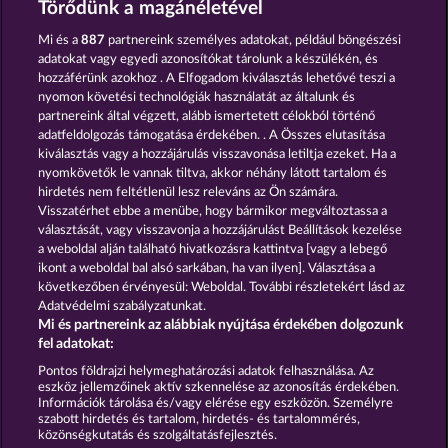
Törődünk a magánéletével
Mi és a
887
partnereink személyes adatokat, például böngészési
adatokat vagy egyedi azonosítókat tárolunk a készülékén, és
hozzáférünk azokhoz . A Elfogadom kiválasztás lehetővé teszi a
nyomon követési technológiák használatát az általunk és
partnereink által végzett, alább ismertetett célokból történő
adatfeldolgozás támogatása érdekében. . A Összes elutasítása
40 Sevens
3 Golden Cherries
kiválasztás vagy a hozzájárulás visszavonása letiltja ezeket. Ha a
nyomkövetők le vannak tiltva, akkor néhány látott tartalom és
hirdetés nem feltétlenül lesz releváns az Ön számára.
Visszatérhet ebbe a menübe, hogy bármikor megváltoztassa a
Részvételi feltételek
választását, vagy visszavonja a hozzájárulást Beállítások kezelése
a weboldal alján található hivatkozásra kattintva [vagy a lebegő
Adatkezelési tájékoztató
Impresszum
ikont a weboldal bal alsó sarkában, ha van ilyen]. Választása a
következőben érvényesül: Weboldal. További részletekért lásd az
Adatvédelmi szabályzatunkat.
A cég
GYIK
Facebook
Blog
Mi és partnereink az alábbiak nyújtása érdekében dolgozunk
fel adatokat:
Visszavonási kérelem benyújtása
Pontos földrajzi helymeghatározási adatok felhasználása. Az
eszköz jellemzőinek aktív szkennelése az azonosítás érdekében.
Információk tárolása és/vagy elérése egy eszközön. Személyre
szabott hirdetés és tartalom, hirdetés- és tartalommérés,
közönségkutatás és szolgáltatásfejlesztés.