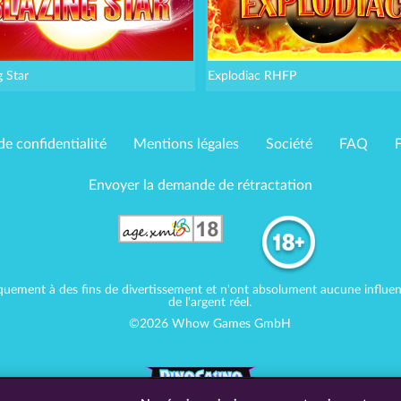
g Star
Explodiac RHFP
de confidentialité
Mentions légales
Société
FAQ
Envoyer la demande de rétractation
quement à des fins de divertissement et n'ont absolument aucune influence
de l'argent réel.
©2026 Whow Games GmbH