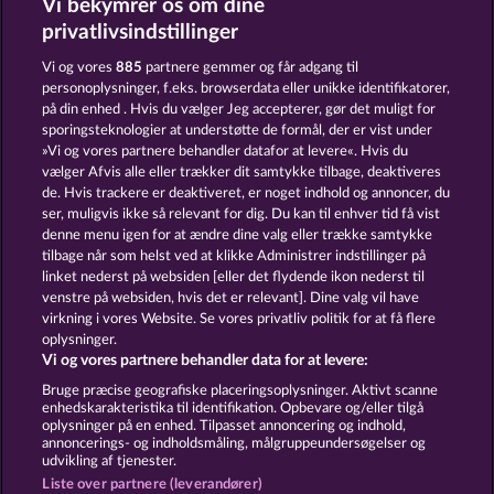
Vi bekymrer os om dine
privatlivsindstillinger
Vi og vores
885
partnere gemmer og får adgang til
personoplysninger, f.eks. browserdata eller unikke identifikatorer,
på din enhed . Hvis du vælger Jeg accepterer, gør det muligt for
sporingsteknologier at understøtte de formål, der er vist under
»Vi og vores partnere behandler datafor at levere«. Hvis du
Total Eclipse
Fruit Love
vælger Afvis alle eller trækker dit samtykke tilbage, deaktiveres
de. Hvis trackere er deaktiveret, er noget indhold og annoncer, du
ser, muligvis ikke så relevant for dig. Du kan til enhver tid få vist
denne menu igen for at ændre dine valg eller trække samtykke
Vilkår og betingelser
Datasikkerhed
tilbage når som helst ved at klikke Administrer indstillinger på
linket nederst på websiden [eller det flydende ikon nederst til
Kontakt
Virksomhed
FAQ
Facebook
venstre på websiden, hvis det er relevant]. Dine valg vil have
virkning i vores Website. Se vores privatliv politik for at få flere
oplysninger.
Blog
Vi og vores partnere behandler data for at levere:
Indsend anmodning om tilbagetrækning
Bruge præcise geografiske placeringsoplysninger. Aktivt scanne
enhedskarakteristika til identifikation. Opbevare og/eller tilgå
oplysninger på en enhed. Tilpasset annoncering og indhold,
annoncerings- og indholdsmåling, målgruppeundersøgelser og
udvikling af tjenester.
Liste over partnere (leverandører)