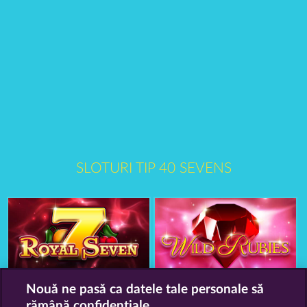
SLOTURI TIP 40 SEVENS
Royal Seven
Nouă ne pasă ca datele tale personale să
Wild Rubies
rămână confidențiale