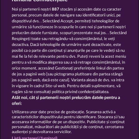
Noi și partenerii noștri
887
stocăm și accesăm date cu caracter
personal, precum datele de navigare sau identificatorii unici, pe
dispozitivul dvs. . Selectând Accept, permiteți tehnologiilor de
urmărire să funcționeze în scopurile în care noi și partenerii noștri
prelucrăm datele furnizate, scopuri prezentate mai jos. . Selectând
Respingeți toate sau retragându-vă consimțământul, le veți
Fruits & Wilds 2
Back to the Fruits RoAR
dezactiva. Dacă tehnologiile de urmărire sunt dezactivate, este
posibil ca o parte din conținut și anunțurile pe care le vedeți să nu
mai fie la fel de relevante pentru dvs. Puteți reveni la acest meniu
Termeni și condiții
pentru a vă modifica alegerea sau a vă retrage consimțământul, în
orice moment, accesând Gestionați preferințele linkul din partea
de jos a paginii web [sau pictograma plutitoare din partea stângă
Declarație de confidențialitate
jos a paginii web, dacă este cazul]. Varianta aleasă de dvs. va intra
în vigoare în cadrul Site-ul web. Pentru detalii suplimentare, vă
Asistență tehnică
Firmă
rugăm să ne consultați politica privind confidențialitatea.
Atât noi, cât și partenerii noștri prelucrăm datele pentru a
Întrebări frecvente
Facebook
Blog
oferi:
Utilizarea unor date precise de geolocație. Scanarea activă a
caracteristicilor dispozitivului pentru identificare. Stocarea și/sau
Trimite Cererea de Retragere
accesarea informațiilor de pe un dispozitiv. Publicitate și conținut
personalizat, măsurători ale publicității și de conținut, cercetarea
audienței și dezvoltarea serviciilor.
Listă parteneri (furnizori)