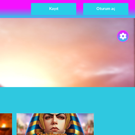
Kayıt
Oturum aç