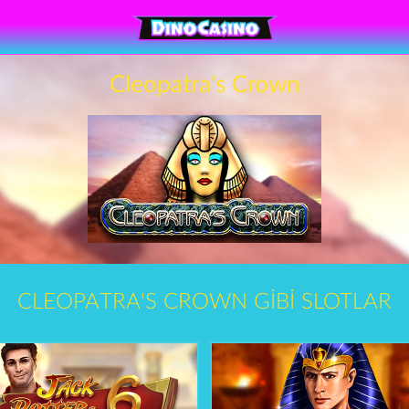
Cleopatra's Crown
CLEOPATRA'S CROWN GIBI SLOTLAR