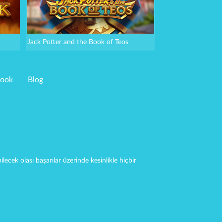
Jack Potter and the Book of Teos
book
Blog
cek olası başarılar üzerinde kesinlikle hiçbir