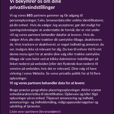
Vi bekymrer os om dine
privatlivsindstillinger
Vi og vores
885
partnere gemmer og får adgang til
personoplysninger, f.eks. browserdata eller unikke identifikatorer,
på din enhed . Hvis du vælger Jeg accepterer, gør det muligt for
sporingsteknologier at understøtte de formål, der er vist under
»Vi og vores partnere behandler datafor at levere«. Hvis du
Jack Potter and the Book of Teos
Jack Potter and the Book of Dynasties
vælger Afvis alle eller trækker dit samtykke tilbage, deaktiveres
de. Hvis trackere er deaktiveret, er noget indhold og annoncer, du
ser, muligvis ikke så relevant for dig. Du kan til enhver tid få vist
denne menu igen for at ændre dine valg eller trække samtykke
Vilkår og betingelser
Datasikkerhed
tilbage når som helst ved at klikke Administrer indstillinger på
linket nederst på websiden [eller det flydende ikon nederst til
Kontakt
Virksomhed
FAQ
Facebook
venstre på websiden, hvis det er relevant]. Dine valg vil have
virkning i vores Website. Se vores privatliv politik for at få flere
oplysninger.
Blog
Vi og vores partnere behandler data for at levere:
Indsend anmodning om tilbagetrækning
Bruge præcise geografiske placeringsoplysninger. Aktivt scanne
enhedskarakteristika til identifikation. Opbevare og/eller tilgå
oplysninger på en enhed. Tilpasset annoncering og indhold,
annoncerings- og indholdsmåling, målgruppeundersøgelser og
udvikling af tjenester.
Liste over partnere (leverandører)