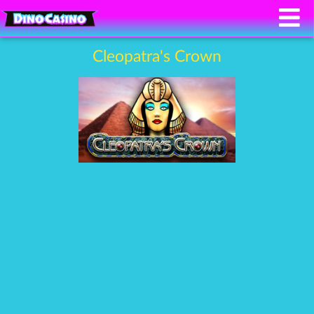
Cleopatra's Crown