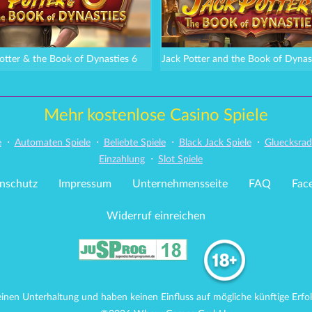
otter & the Book of Dynasties 6
Jack Potter and the Book of Dynas
Mehr kostenlose Casino Spiele
e
Automaten Spiele
Beliebte Spiele
Black Jack Spiele
Gluecksrad
Einzahlung
Slot Spiele
nschutz
Impressum
Unternehmensseite
FAQ
Fac
Widerruf einreichen
einen Unterhaltung und haben keinen Einfluss auf mögliche künftige Erfol