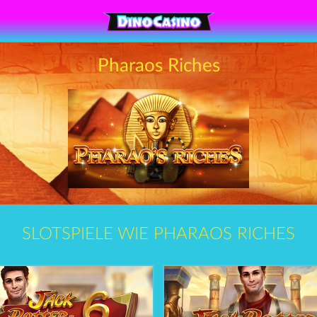
Pharaos Riches
SLOTSPIELE WIE PHARAOS RICHES