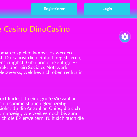
Registrieren
Login
e Casino DinoCasino
tomaten spielen kannst. Es werden
. Du kannst dich einfach registrieren,
 eingibst. Gib dann eine gültige E-
rekt über ein Soziales Netzwerk
 Netzwerks, welches sich oben rechts in
rt findest du eine große Vielzahl an
 du sammelst auch gleichzeitig
iehst du die Anzahl an Chips, die sich
dir anzeigt, wie weit es noch bis zum
ich die EP erweitern, füllt sich auch die