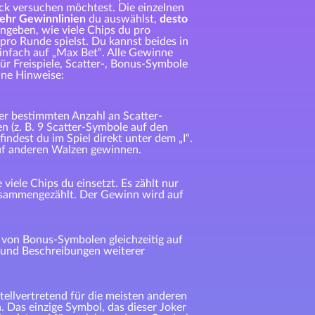
ück versuchen möchtest. Die einzelnen
ehr Gewinnlinien
du auswählst,
desto
ngeben, wie viele Chips du pro
ro Runde spielst. Du kannst beides in
infach auf „Max Bet“. Alle Gewinne
ür Freispiele, Scatter-, Bonus-Symbole
ine Hinweise:
er bestimmten Anzahl an Scatter-
n (z. B. 9 Scatter-Symbole auf den
dest du im Spiel direkt unter dem „I“.
uf anderen Walzen gewinnen.
viele Chips du einsetzt. Es zählt nur
zusammengezählt. Der Gewinn wird auf
von Bonus-Symbolen gleichzeitig auf
und Beschreibungen weiterer
tellvertretend für die meisten anderen
 Das einzige Symbol, das dieser Joker