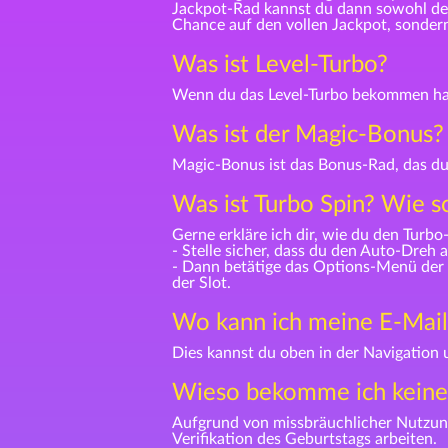
Jackpot-Rad kannst du dann sowohl den
Chance auf den vollen Jackpot, sondern
Was ist Level-Turbo?
Wenn du das Level-Turbo bekommen hast,
Was ist der Magic-Bonus?
Magic-Bonus ist das Bonus-Rad, das du
Was ist Turbo Spin? Wie sc
Gerne erkläre ich dir, wie du den Turbo
- Stelle sicher, dass du den Auto-Dreh 
- Dann betätige das Options-Menü der Slo
der Slot.
Wo kann ich meine E-Mail
Dies kannst du oben in der Navigation
Wieso bekomme ich keine
Aufgrund von missbräuchlicher Nutzung 
Verifikation des Geburtstags arbeiten.