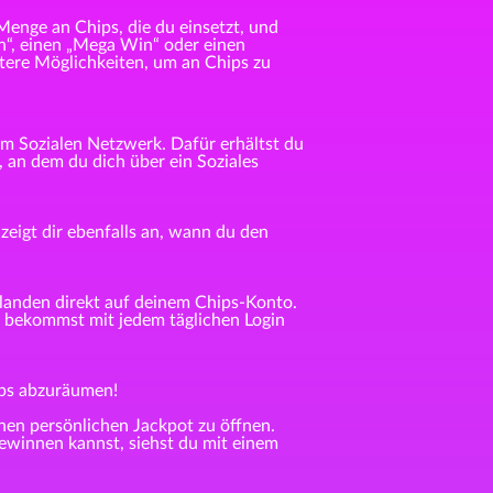
enge an Chips, die du einsetzt, und
n“, einen „Mega Win“ oder einen
tere Möglichkeiten, um an Chips zu
em Sozialen Netzwerk. Dafür erhältst du
, an dem du dich über ein Soziales
eigt dir ebenfalls an, wann du den
.
s landen direkt auf deinem Chips-Konto.
u bekommst mit jedem täglichen Login
ips abzuräumen!
nen persönlichen Jackpot zu öffnen.
gewinnen kannst, siehst du mit einem