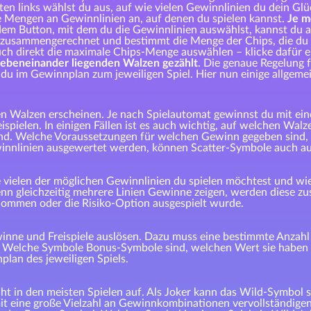
ten links wählst du aus, auf wie vielen Gewinnlinien du dein Gl
e Mengen an Gewinnlinien an, auf denen du spielen kannst.
Je m
dem Button, mit dem du die Gewinnlinien auswählst, kannst du a
n zusammengerechnet und bestimmt die Menge der Chips, die du p
ch direkt die maximale Chips-Menge auswählen – klicke dafür e
nebeneinander liegenden Walzen gezählt
. Die genaue Regelung f
 du im Gewinnplan zum jeweiligen Spiel. Hier nun einige allgeme
en Walzen erscheinen. Je nach Spielautomat gewinnst du mit ein
pielen. In einigen Fällen ist es auch wichtig, auf welchen Walze
d. Welche Voraussetzungen für welchen Gewinn gegeben sind, fin
innlinien ausgewertet werden, können Scatter-Symbole auch a
 vielen der möglichen Gewinnlinien du spielen möchtest und wie 
enn gleichzeitig mehrere Linien Gewinne zeigen, werden diese 
nommen oder die Risiko-Option ausgespielt wurde.
ne und Freispiele auslösen. Dazu muss eine bestimmte Anzahl 
 Welche Symbole Bonus-Symbole sind, welchen Wert sie haben 
plan des jeweiligen Spiels.
ht in den meisten Spielen auf. Als Joker kann das Wild-Symbol s
t eine große Vielzahl an Gewinnkombinationen vervollständigen.