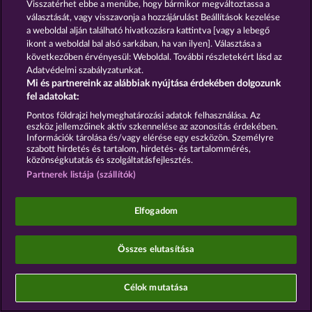
Visszatérhet ebbe a menübe, hogy bármikor megváltoztassa a
választását, vagy visszavonja a hozzájárulást Beállítások kezelése
a weboldal alján található hivatkozásra kattintva [vagy a lebegő
ikont a weboldal bal alsó sarkában, ha van ilyen]. Választása a
A közösségi kaszinójátékok kizárólag szórakoztatási
következőben érvényesül: Weboldal. További részletekért lásd az
célt szolgálnak, és azok egyáltalán nem
Adatvédelmi szabályzatunkat.
befolyásolják, hogy a játékos a jövőben valódi
Mi és partnereink az alábbiak nyújtása érdekében dolgozunk
pénzzel mennyire lesz sikeres a szerencsejáték
fel adatokat:
terén.
©2026 Whow Games GmbH
Pontos földrajzi helymeghatározási adatok felhasználása. Az
eszköz jellemzőinek aktív szkennelése az azonosítás érdekében.
Információk tárolása és/vagy elérése egy eszközön. Személyre
szabott hirdetés és tartalom, hirdetés- és tartalommérés,
közönségkutatás és szolgáltatásfejlesztés.
Partnerek listája (szállítók)
Elfogadom
Összes elutasítása
Célok mutatása