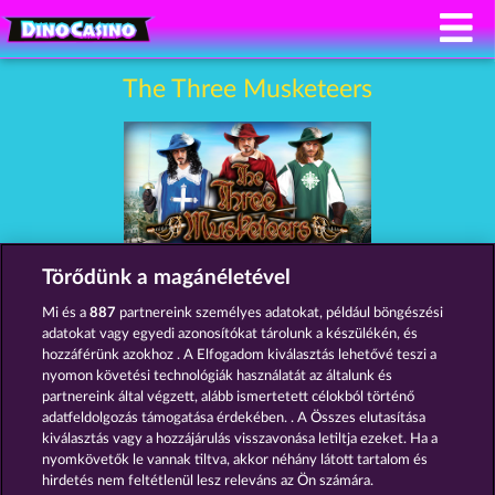
The Three Musketeers
Törődünk a magánéletével
Részvételi feltételek
Mi és a
887
partnereink személyes adatokat, például böngészési
adatokat vagy egyedi azonosítókat tárolunk a készülékén, és
Adatkezelési tájékoztató
Impresszum
hozzáférünk azokhoz . A Elfogadom kiválasztás lehetővé teszi a
nyomon követési technológiák használatát az általunk és
partnereink által végzett, alább ismertetett célokból történő
A cég
GYIK
Facebook
Blog
adatfeldolgozás támogatása érdekében. . A Összes elutasítása
kiválasztás vagy a hozzájárulás visszavonása letiltja ezeket. Ha a
Visszavonási kérelem benyújtása
nyomkövetők le vannak tiltva, akkor néhány látott tartalom és
hirdetés nem feltétlenül lesz releváns az Ön számára.