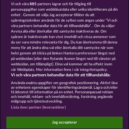
Vi och våra
885
partners lagrar och får tillgång till
personuppgifter som webbläsardata eller unika identifierare på din
enhet . Genom att välja Jag accepterar tillåter du att
spårningstekniker används för de syften som anges under ”Vi och
våra partners behandlar data för att tillhandahålla”. . Om du väljer
Avvisa alla eller återkallar ditt samtycke inaktiveras de. Om
spårare är inaktiverade kan visst innehåll och vissa annonser som
Blazing Star
Back to the Fruits RoAR
du ser vara mindre relevanta för dig. Du kan återkomma till denna
meny för att ändra dina val eller återkalla ditt samtycke när som
helst genom att klicka på länken Hantera preferenser längst ned
Användarvillkor
Sekretesspolicy
Avtryck
på webbsidan [eller den flytande ikonen längst ned till vänster på
webbsidan, om tillämpligt]. Dina val kommer att ha effekt inom
Om Företaget
FAQ
Facebook
Blogg
vår Webbplats. Mer information finns i vår integritetspolicy.
Vi och våra partners behandlar data för att tillhandahålla:
Skicka in en begäran om att ångra köpet
Använda exakta uppgifter om geografisk positionering. Aktivt läsa
av enhetens egenskaper för identifieringsändamål. Lagra och/eller
få åtkomst till information på en enhet. Personanpassad reklam
och innehåll, reklam- och innehållsmätning, forskning angående
målgrupp och tjänsteutveckling.
Lista över partner (leverantörer)
Sociala casinospel är endast avsedda för
underhållningsändamål och har absolut inget
Jag accepterar
inflytande på eventuell framtida framgång i spel