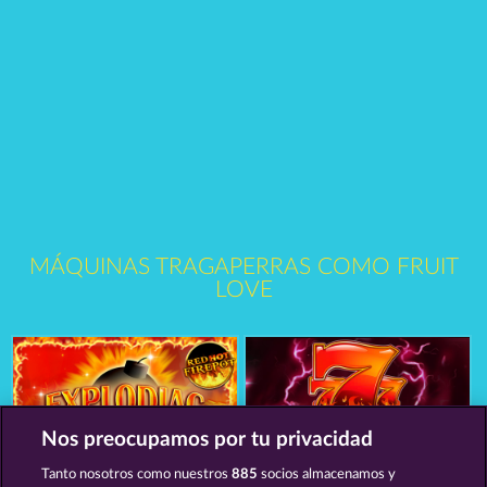
MÁQUINAS TRAGAPERRAS COMO FRUIT
LOVE
Nos preocupamos por tu privacidad
Tanto nosotros como nuestros
885
socios almacenamos y
Explodiac RHFP
Mighty 40