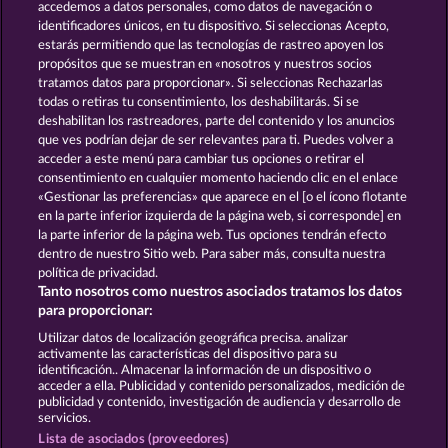
accedemos a datos personales, como datos de navegación o
identificadores únicos, en tu dispositivo. Si seleccionas Acepto,
estarás permitiendo que las tecnologías de rastreo apoyen los
propósitos que se muestran en «nosotros y nuestros socios
tratamos datos para proporcionar». Si seleccionas Rechazarlas
todas o retiras tu consentimiento, los deshabilitarás. Si se
deshabilitan los rastreadores, parte del contenido y los anuncios
que ves podrían dejar de ser relevantes para ti. Puedes volver a
Wild Rubies
Frooty Troupe Sun Splash
acceder a este menú para cambiar tus opciones o retirar el
consentimiento en cualquier momento haciendo clic en el enlace
«Gestionar las preferencias» que aparece en el [o el ícono flotante
en la parte inferior izquierda de la página web, si corresponde] en
Términos y condiciones
la parte inferior de la página web. Tus opciones tendrán efecto
dentro de nuestro Sitio web. Para saber más, consulta nuestra
Declaración de privacidad
Aviso Legal
política de privacidad.
Tanto nosotros como nuestros asociados tratamos los datos
Empresa
FAQ
Facebook
Blog
para proporcionar:
Utilizar datos de localización geográfica precisa. analizar
Enviar solicitud de desistimiento
activamente las características del dispositivo para su
identificación.. Almacenar la información de un dispositivo o
acceder a ella. Publicidad y contenido personalizados, medición de
publicidad y contenido, investigación de audiencia y desarrollo de
servicios.
Lista de asociados (proveedores)