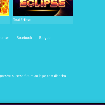
Total Eclipse
uentes
Facebook
Blogue
possível sucesso futuro ao jogar com dinheiro