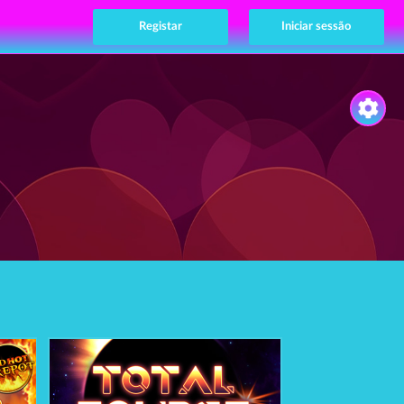
Registar
Iniciar sessão