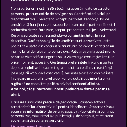
Noi și partenerii noștri
885
stocăm și accesăm date cu caracter
personal, precum datele de navigare sau identificatorii unici, pe
dispozitivul dvs. . Selectând Accept, permiteți tehnologiilor de
urmărire să funcționeze în scopurile în care noi și partenerii noștri
prelucrăm datele furnizate, scopuri prezentate mai jos. . Selectând
Respingeți toate sau retragându-vă consimțământul, le veți
Balthazar
Roman Legion Xtreme
dezactiva. Dacă tehnologiile de urmărire sunt dezactivate, este
posibil ca o parte din conținut și anunțurile pe care le vedeți să nu
mai fie la fel de relevante pentru dvs. Puteți reveni la acest meniu
Termeni și condiții
pentru a vă modifica alegerea sau a vă retrage consimțământul, în
orice moment, accesând Gestionați preferințele linkul din partea
de jos a paginii web [sau pictograma plutitoare din partea stângă
Declarație de confidențialitate
jos a paginii web, dacă este cazul]. Varianta aleasă de dvs. va intra
în vigoare în cadrul Site-ul web. Pentru detalii suplimentare, vă
Asistență tehnică
Firmă
rugăm să ne consultați politica privind confidențialitatea.
Atât noi, cât și partenerii noștri prelucrăm datele pentru a
Întrebări frecvente
Facebook
Blog
oferi:
Utilizarea unor date precise de geolocație. Scanarea activă a
caracteristicilor dispozitivului pentru identificare. Stocarea și/sau
Trimite Cererea de Retragere
accesarea informațiilor de pe un dispozitiv. Publicitate și conținut
personalizat, măsurători ale publicității și de conținut, cercetarea
audienței și dezvoltarea serviciilor.
Listă parteneri (furnizori)