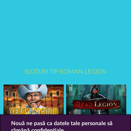
SLOTURI TIP ROMAN LEGION
Texas Tycoon
Nouă ne pasă ca datele tale personale să
Dead Legion
rămână confidențiale