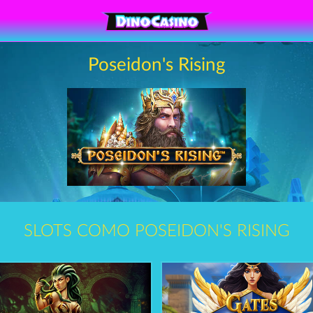
Poseidon's Rising
SLOTS COMO POSEIDON'S RISING