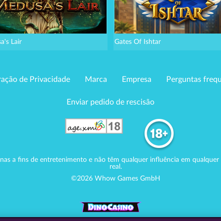
's Lair
Gates Of Ishtar
ração de Privacidade
Marca
Empresa
Perguntas freq
Enviar pedido de rescisão
nas a fins de entretenimento e não têm qualquer influência em qualquer 
real.
©2026 Whow Games GmbH