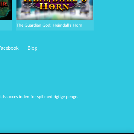
The Guardian God: Heimdall's Horn
Facebook
Blog
idssucces inden for spil med rigtige penge.