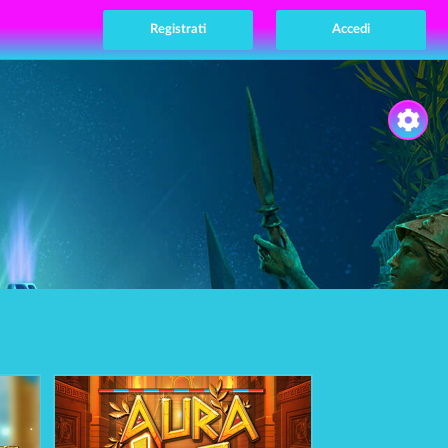
Registrati
Accedi