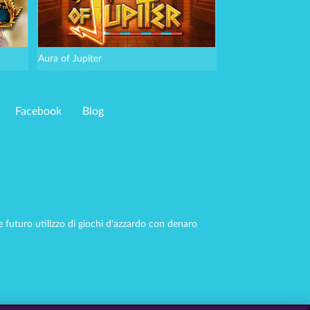
Aura of Jupiter
Facebook
Blog
e futuro utilizzo di giochi d'azzardo con denaro