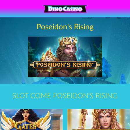
Poseidon's Rising
SLOT COME POSEIDON'S RISING