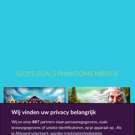
SLOTS ZOALS PHANTOMS MIRROR
Wij vinden uw privacy belangrijk
Wij en onze
887
partners slaan persoonsgegevens, zoals
The Guardian God: Heimdall's Horn
The Land of Heroes
browsegegevens of unieke identificatoren, op je apparaat op . Als
je Akkoord selecteert, worden trackingtechnologieën