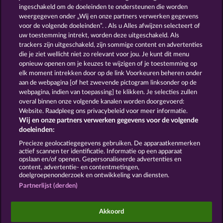
ingeschakeld om de doeleinden te ondersteunen die worden
weergegeven onder „Wij en onze partners verwerken gegevens
voor de volgende doeleinden”. . Als u Alles afwijzen selecteert of
uw toestemming intrekt, worden deze uitgeschakeld. Als
trackers zijn uitgeschakeld, zijn sommige content en advertenties
die je ziet wellicht niet zo relevant voor jou. Je kunt dit menu
opnieuw openen om je keuzes te wijzigen of je toestemming op
Creatures of the Night
Magic Mirror
elk moment intrekken door op de link Voorkeuren beheren onder
aan de webpagina [of het zwevende pictogram linksonder op de
webpagina, indien van toepassing] te klikken. Je selecties zullen
Algemene voorwaarden
Privacyverklaring
overal binnen onze volgende kanalen worden doorgevoerd:
Website. Raadpleeg ons privacybeleid voor meer informatie.
Wij en onze partners verwerken gegevens voor de volgende
Colofon
Bedrijf
FAQ
Facebook
Blog
doeleinden:
Terugbetalingsverzoek indienen
Precieze geolocatiegegevens gebruiken. De apparaatkenmerken
actief scannen ter identificatie. Informatie op een apparaat
opslaan en/of openen. Gepersonaliseerde advertenties en
content, advertentie- en contentmetingen,
doelgroepenonderzoek en ontwikkeling van diensten.
Partnerlijst (derden)
Sociale casino games zijn enkel bedoeld voor
entertainment en hebben absoluut geen enkele
Akkoord
invloed op mogelijk toekomstig succes in het