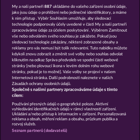
My a naši partneři
887
ukládáme do vašeho zařízení osobní údaje,
jako jsou údaje o prohlížení nebo jedinečné identifikátory, a máme
k nim přístup . Výběr Souhlasím umožňuje, aby sledovací
technologie podporovaly účely uvedené v části My a naši partneři
zpracováváme údaje za účelem poskytování . Výběrem Zamítnout
vše nebo odvoláním svého souhlasu je zakážete. Pokud jsou
The Land of Heroes
The Griffin
sledovací technologie zakázány, některé zobrazené obsahy a
reklamy pro vás nemusí být tolik relevantní. Tuto nabídku můžete
kdykoli znovu zobrazit a změnit své volby nebo souhlas odvolat
kliknutím na odkaz Správa předvoleb ve spodní části webové
Podmínky
Prohlášení o ochraně údajů
stránky [nebo plovoucí ikona v levém dolním rohu webové
stránky, pokud je to možné]. Vaše volby se projeví v našem
Kontakt
Společnost
Časté dotazy
Internetová stránka. Další podrobnosti naleznete v našich
Zásadách ochrany osobních údajů.
Společně s našimi partnery zpracováváme údaje s tímto
Facebook
Blog
cílem:
Podat Žádost o Odstoupení
Používání přesných údajů o geografické poloze. Aktivní
vyhledávání identifikačních údajů v rámci vlastností zařízení.
Ukládání a/nebo přístup k informacím v zařízení. Personalizovaná
reklama a obsah, měření reklam a obsahu, průzkum publika a
rozvoj služeb.
Seznam partnerů (dodavatelů)