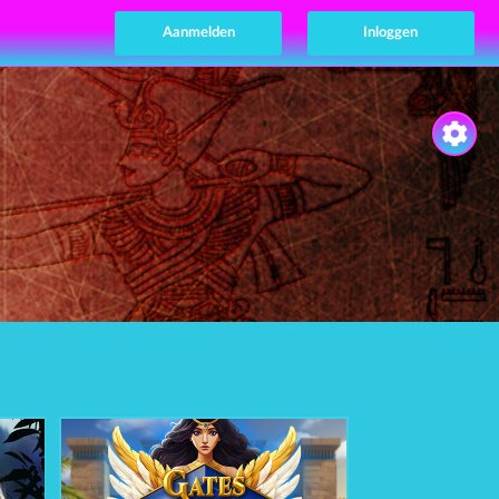
Aanmelden
Inloggen