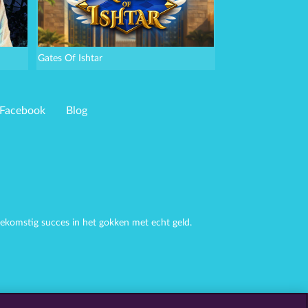
Gates Of Ishtar
Facebook
Blog
oekomstig succes in het gokken met echt geld.