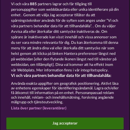
Vi och våra
885
partners lagrar och får tillgång till
personuppgifter som webbläsardata eller unika identifierare på din
enhet . Genom att välja Jag accepterar tillåter du att
spårningstekniker används för de syften som anges under ”Vi och
våra partners behandlar data för att tillhandahålla”. . Om du väljer
Avvisa alla eller återkallar ditt samtycke inaktiveras de. Om
spårare är inaktiverade kan visst innehåll och vissa annonser som
Creatures of the Night
The Griffin
du ser vara mindre relevanta för dig. Du kan återkomma till denna
meny för att ändra dina val eller återkalla ditt samtycke när som
helst genom att klicka på länken Hantera preferenser längst ned
Användarvillkor
Sekretesspolicy
Avtryck
på webbsidan [eller den flytande ikonen längst ned till vänster på
webbsidan, om tillämpligt]. Dina val kommer att ha effekt inom
Om Företaget
FAQ
Facebook
Blogg
vår Webbplats. Mer information finns i vår integritetspolicy.
Vi och våra partners behandlar data för att tillhandahålla:
Skicka in en begäran om att ångra köpet
Använda exakta uppgifter om geografisk positionering. Aktivt läsa
av enhetens egenskaper för identifieringsändamål. Lagra och/eller
få åtkomst till information på en enhet. Personanpassad reklam
och innehåll, reklam- och innehållsmätning, forskning angående
målgrupp och tjänsteutveckling.
Lista över partner (leverantörer)
Sociala casinospel är endast avsedda för
underhållningsändamål och har absolut inget
Jag accepterar
inflytande på eventuell framtida framgång i spel