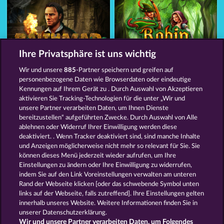
Ihre Privatsphäre ist uns wichtig
Balthazar
Robin & his girl
Wir und unsere
885
-Partner speichern und greifen auf
personenbezogene Daten wie Browserdaten oder eindeutige
Kennungen auf Ihrem Gerät zu . Durch Auswahl von Akzeptieren
aktivieren Sie Tracking-Technologien für die unter „Wir und
Mehr kostenlose Casino
unsere Partner verarbeiten Daten, um Ihnen Dienste
Spiele
bereitzustellen“ aufgeführten Zwecke. Durch Auswahl von Alle
Merkur Spiele
3 Gewinnt Spiele
ablehnen oder Widerruf Ihrer Einwilligung werden diese
deaktiviert. . Wenn Tracker deaktiviert sind, sind manche Inhalte
Automaten Spiele
Beliebte Spiele
und Anzeigen möglicherweise nicht mehr so ​​relevant für Sie. Sie
Black Jack Spiele
Gluecksrad
können dieses Menü jederzeit wieder aufrufen, um Ihre
Gluecksspiel
Freispiele Ohne
Einstellungen zu ändern oder Ihre Einwilligung zu widerrufen,
Einzahlung
Slot Spiele
indem Sie auf den Link Voreinstellungen verwalten am unteren
Rand der Webseite klicken [oder das schwebende Symbol unten
AGB
Datenschutz
Impressum
links auf der Webseite, falls zutreffend]. Ihre Einstellungen gelten
innerhalb unseres Website. Weitere Informationen finden Sie in
Unternehmensseite
FAQ
Facebook
unserer Datenschutzerklärung.
Wir und unsere Partner verarbeiten Daten, um Folgendes