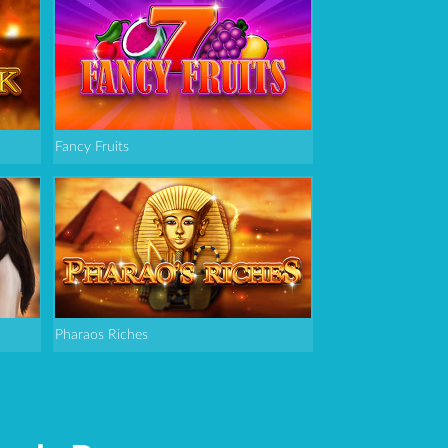
Fancy Fruits
Pharaos Riches