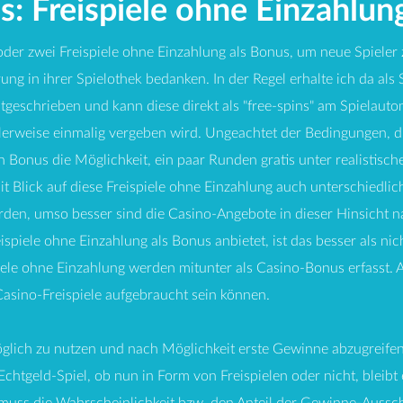
s: Freispiele ohne Einzahlun
oder zwei Freispiele ohne Einzahlung als Bonus, um neue Spieler
erung in ihrer Spielothek bedanken. In der Regel erhalte ich da als
geschrieben und kann diese direkt als "free-spins" am Spielautom
rweise einmalig vergeben wird. Ungeachtet der Bedingungen, d
 Bonus die Möglichkeit, ein paar Runden gratis unter realistisch
t Blick auf diese Freispiele ohne Einzahlung auch unterschiedli
rden, umso besser sind die Casino-Angebote in dieser Hinsicht n
ispiele ohne Einzahlung als Bonus anbietet, ist das besser als nic
ele ohne Einzahlung werden mitunter als Casino-Bonus erfasst. Ab
Casino-Freispiele aufgebraucht sein können.
glich zu nutzen und nach Möglichkeit erste Gewinne abzugreifen, 
Echtgeld-Spiel, ob nun in Form von Freispielen oder nicht, bleibt