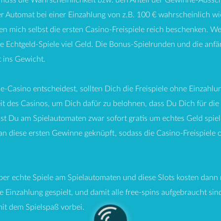
 muss die Wahrscheinlichkeit bzw. den Anteil der Gewinne-Aussc
der Automat bei einer Einzahlung von z.B. 100 € wahrscheinlich 
nnen mich selbst die ersten Casino-Freispiele reich beschenken. We
e Echtgeld-Spiele viel Geld. Die Bonus-Spielrunden und die anfä
t ins Gewicht.
-Casino entscheidest, sollten Dich die Freispiele ohne Einzahlung
eit des Casinos, um Dich dafür zu belohnen, dass Du Dich für di
nnst Du am Spielautomaten zwar sofort gratis um echtes Geld sp
an diese ersten Gewinne geknüpft, sodass die Casino-Freispiele o
ber echte Spiele am Spielautomaten und diese Slots kosten dann
e Einzahlung gespielt, und damit alle free-spins aufgebraucht sind
it dem Spielspaß vorbei.