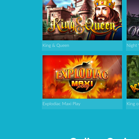
King & Queen
Night
Explodiac Maxi Play
King o