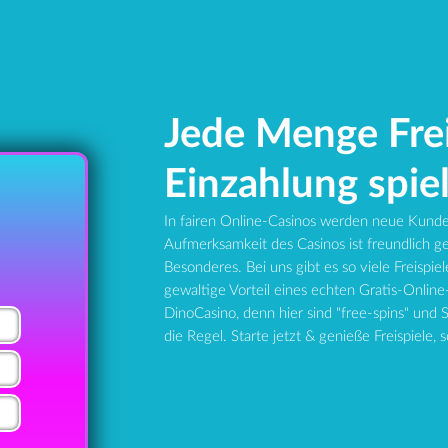
Jede Menge Fre
Einzahlung spie
In fairen Online-Casinos werden neue Kunde
Aufmerksamkeit des Casinos ist freundlich ge
Besonderes. Bei uns gibt es so viele Freispi
gewaltige Vorteil eines echten Gratis-Onlin
DinoCasino, denn hier sind "free-spins" und
die Regel. Starte jetzt & genieße Freispiele, 