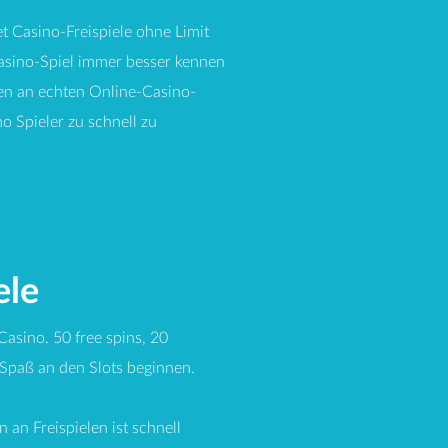
et Casino-Freispiele ohne Limit
asino-Spiel immer besser kennen
len an echten Online-Casino-
o Spieler zu schnell zu
ele
Casino. 50 free spins, 20
r Spaß an den Slots beginnen.
an Freispielen ist schnell