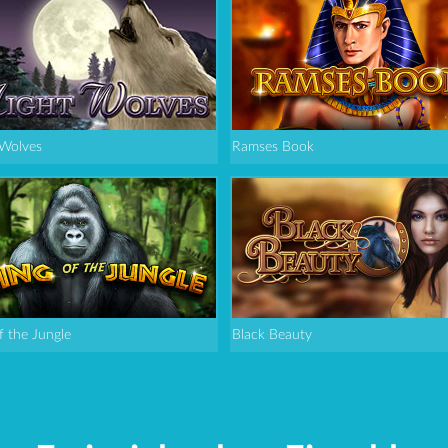
 Wolves
Ramses Book
f the Jungle
Black Beauty