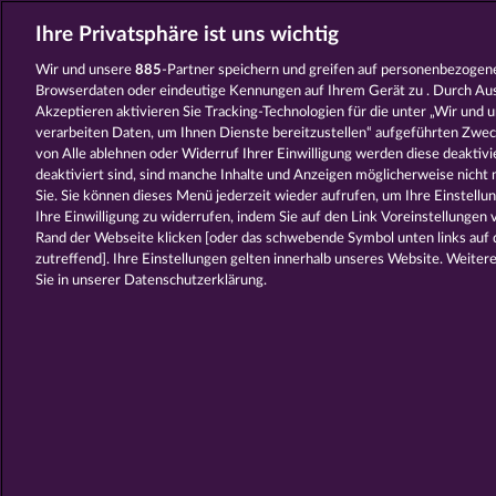
Chance, auf attraktive Echtgeld
Ihre Privatsphäre ist uns wichtig
Wir und unsere
885
-Partner speichern und greifen auf personenbezogen
Browserdaten oder eindeutige Kennungen auf Ihrem Gerät zu . Durch Au
Gratis Online-
Akzeptieren aktivieren Sie Tracking-Technologien für die unter „Wir und 
verarbeiten Daten, um Ihnen Dienste bereitzustellen“ aufgeführten Zwe
von Alle ablehnen oder Widerruf Ihrer Einwilligung werden diese deaktivi
Eine andere, genauso starke Ges
deaktiviert sind, sind manche Inhalte und Anzeigen möglicherweise nicht me
nicht die permanente Einzahlung 
Sie. Sie können dieses Menü jederzeit wieder aufrufen, um Ihre Einstellu
Ihre Einwilligung zu widerrufen, indem Sie auf den Link Voreinstellungen
Spielautomaten-Feeling haben un
Rand der Webseite klicken [oder das schwebende Symbol unten links auf d
leidenschaftlichen Casinospieler
zutreffend]. Ihre Einstellungen gelten innerhalb unseres Website. Weiter
Sie in unserer Datenschutzerklärung.
Sobald eine Online-Spielbank Ech
Dich als Spielerin oder Spieler au
Alles, was Du über die Angebote 
transparent in den Casino-AGBs.
Casino-Freispiele-Bonus ist, bra