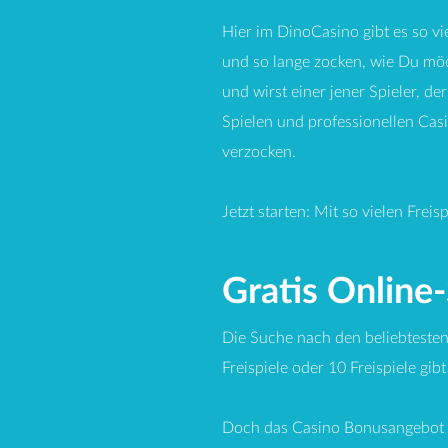
Hier im DinoCasino gibt es so vi
und so lange zocken, wie Du mö
und wirst einer jener Spieler, d
Spielen und professionellen Casi
verzocken.
Jetzt starten: Mit so vielen Frei
Gratis Online-
Die Suche nach den beliebtesten 
Freispiele oder 10 Freispiele gi
Doch das Casino Bonusangebot ka