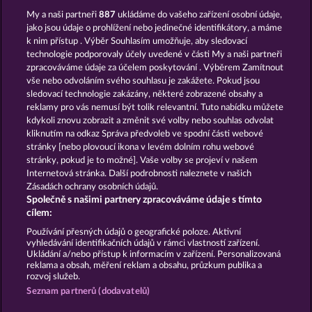
My a naši partneři
887
ukládáme do vašeho zařízení osobní údaje,
jako jsou údaje o prohlížení nebo jedinečné identifikátory, a máme
k nim přístup . Výběr Souhlasím umožňuje, aby sledovací
technologie podporovaly účely uvedené v části My a naši partneři
zpracováváme údaje za účelem poskytování . Výběrem Zamítnout
vše nebo odvoláním svého souhlasu je zakážete. Pokud jsou
The Land of Heroes
Phantoms Mirror
sledovací technologie zakázány, některé zobrazené obsahy a
reklamy pro vás nemusí být tolik relevantní. Tuto nabídku můžete
kdykoli znovu zobrazit a změnit své volby nebo souhlas odvolat
kliknutím na odkaz Správa předvoleb ve spodní části webové
Podmínky
Prohlášení o ochraně údajů
stránky [nebo plovoucí ikona v levém dolním rohu webové
stránky, pokud je to možné]. Vaše volby se projeví v našem
Kontakt
Společnost
Časté dotazy
Internetová stránka. Další podrobnosti naleznete v našich
Zásadách ochrany osobních údajů.
Společně s našimi partnery zpracováváme údaje s tímto
Facebook
Blog
cílem:
Podat Žádost o Odstoupení
Používání přesných údajů o geografické poloze. Aktivní
vyhledávání identifikačních údajů v rámci vlastností zařízení.
Ukládání a/nebo přístup k informacím v zařízení. Personalizovaná
reklama a obsah, měření reklam a obsahu, průzkum publika a
rozvoj služeb.
Seznam partnerů (dodavatelů)