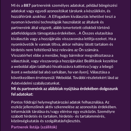
Mi és a
887
partnereink személyes adatokat, például böngészési
adatokat vagy egyedi azonosítókat tárolunk a készülékén, és
hozzáférünk azokhoz . A Elfogadom kiválasztás lehetővé teszi a
nyomon követési technológiák használatát az általunk és
partnereink által végzett, alább ismertetett célokból történő
adatfeldolgozás támogatása érdekében. . A Összes elutasítása
Mighty Dragon
Gates Of Ishtar
kiválasztás vagy a hozzájárulás visszavonása letiltja ezeket. Ha a
nyomkövetők le vannak tiltva, akkor néhány látott tartalom és
hirdetés nem feltétlenül lesz releváns az Ön számára.
Visszatérhet ebbe a menübe, hogy bármikor megváltoztassa a
Részvételi feltételek
választását, vagy visszavonja a hozzájárulást Beállítások kezelése
a weboldal alján található hivatkozásra kattintva [vagy a lebegő
Adatkezelési tájékoztató
Impresszum
ikont a weboldal bal alsó sarkában, ha van ilyen]. Választása a
következőben érvényesül: Weboldal. További részletekért lásd az
Adatvédelmi szabályzatunkat.
A cég
GYIK
Facebook
Blog
Mi és partnereink az alábbiak nyújtása érdekében dolgozunk
fel adatokat:
Visszavonási kérelem benyújtása
Pontos földrajzi helymeghatározási adatok felhasználása. Az
eszköz jellemzőinek aktív szkennelése az azonosítás érdekében.
Információk tárolása és/vagy elérése egy eszközön. Személyre
szabott hirdetés és tartalom, hirdetés- és tartalommérés,
közönségkutatás és szolgáltatásfejlesztés.
Partnerek listája (szállítók)