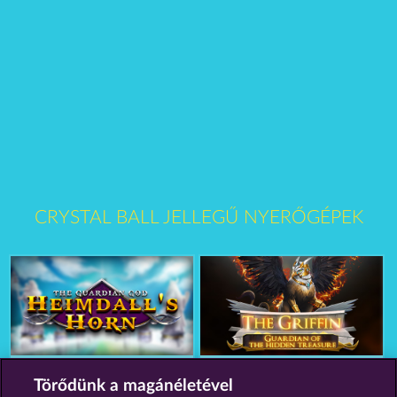
CRYSTAL BALL JELLEGŰ NYERŐGÉPEK
The Guardian God: Heimdall's Horn
The Griffin
Törődünk a magánéletével