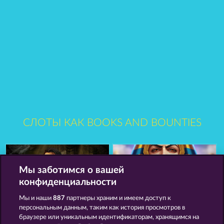
СЛОТЫ КАК BOOKS AND BOUNTIES
Мы заботимся о вашей
конфиденциальности
Мы и наши
887
партнеры храним и имеем доступ к
персональным данным, таким как история просмотров в
Balthazar
Jack Potter and the Book of Teos
браузере или уникальным идентификаторам, хранящимся на