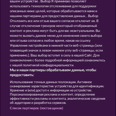
вашем устройстве . Выбор Я принимаю позволяет
использовать технологии отслеживания для поддержки
описанных ниже целей, которые обрабатываются нами и
нашими партнерами для предоставления данных. . Выбор
Отклонить все или отзыв вашего согласия отключит их. В
случае отключения трекеров некоторый отображаемый
контент и реклама могут быть для вас неактуальными. Вы
Jack Potter and the Book of Dynasties
The Warlocks Book
можете вызвать данное меню для изменения своего выбора
или отзыва согласия в любое время, нажав на ссылку
Управление настройками в нижней части веб-страницы [или
плавающий значок в левом нижнем углу веб-страницы, если
Правила
КОНФИДЕНЦИАЛЬНОСТЬ
применимо.]. Ваш выбор вступит в силу в нашей Сайт. Для
ознакомления с более подробной информацией ознакомьтесь
О компании
Компания
ЧаВо
с нашей политикой конфиденциальности.
Мы и наши партнеры обрабатываем данные, чтобы
Facebook
Блог
предоставить:
Использование точных данных геолокации. Активное
Отправить Запрос об Отказе
сканирование характеристик устройства для идентификации.
Хранение и (или) доступ к информации на устройстве.
Персонализированная реклама и контент, определение
эффективности рекламы и контента, аналитические сведения
об аудитории и разработка сервисов.
Список партнеров (поставщиков)