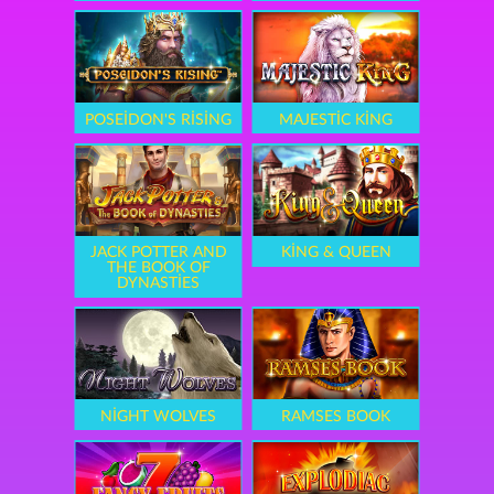
POSEIDON'S RISING
MAJESTIC KING
JACK POTTER AND
KING & QUEEN
THE BOOK OF
DYNASTIES
NIGHT WOLVES
RAMSES BOOK