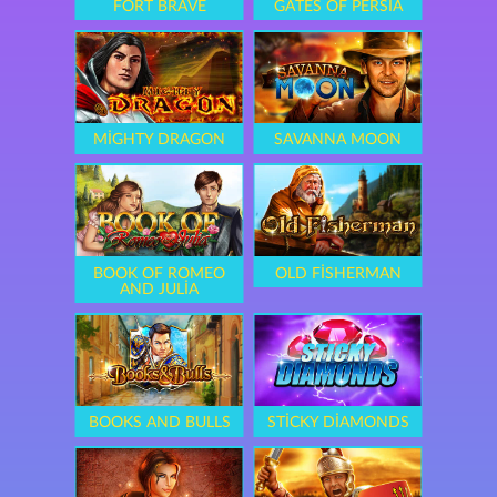
FORT BRAVE
GATES OF PERSIA
MIGHTY DRAGON
SAVANNA MOON
BOOK OF ROMEO
OLD FISHERMAN
AND JULIA
BOOKS AND BULLS
STICKY DIAMONDS