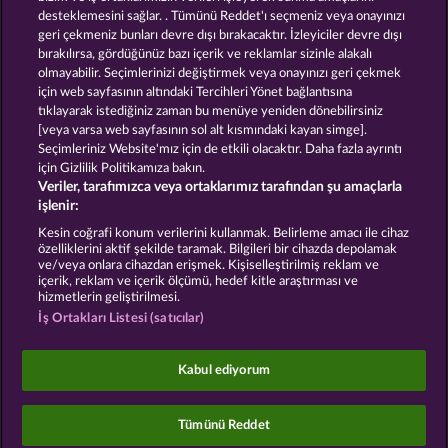
desteklemesini sağlar. . Tümünü Reddet'ı seçmeniz veya onayınızı
geri çekmeniz bunları devre dışı bırakacaktır. İzleyiciler devre dışı
GOLDEN EI OF
FOREVER
bırakılırsa, gördüğünüz bazı içerik ve reklamlar sizinle alakalı
MOORHUHN
DIAMONDS
olmayabilir. Seçimlerinizi değiştirmek veya onayınızı geri çekmek
Bütün oyunları göster
için web sayfasının altındaki Tercihleri Yönet bağlantısına
tıklayarak istediğiniz zaman bu menüye yeniden dönebilirsiniz
[veya varsa web sayfasının sol alt kısmındaki kayan simge].
Hüküm ve Koşullar
Gizlilik Beyanı
Künye
Seçimleriniz Website'mız için de etkili olacaktır. Daha fazla ayrıntı
için Gizlilik Politikamıza bakın.
Veriler, tarafımızca veya ortaklarımız tarafından şu amaçlarla
Şirket
SSS
Facebook
Blog
işlenir:
İptal talebini gönder
Kesin coğrafi konum verilerini kullanmak. Belirleme amacı ile cihaz
özelliklerini aktif şekilde taramak. Bilgileri bir cihazda depolamak
ve/veya onlara cihazdan erişmek. Kişiselleştirilmiş reklam ve
içerik, reklam ve içerik ölçümü, hedef kitle araştırması ve
hizmetlerin geliştirilmesi.
İş Ortakları Listesi (satıcılar)
Sosyal casino oyunları sadece eğlence amaçlıdır ve
gerçek parayla oynanan kumar oyunlarında
Kabul ediyorum
gelecekte elde edilebilecek olası başarılar üzerinde
kesinlikle hiçbir etkisi yoktur.
©2026 Whow Games GmbH
Tümünü Reddet