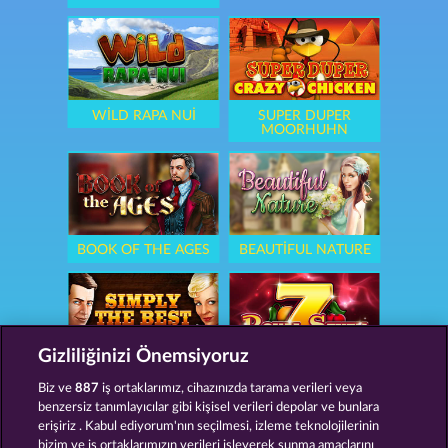
WILD RAPA NUI
SUPER DUPER
MOORHUHN
BOOK OF THE AGES
BEAUTIFUL NATURE
Gizliliğinizi Önemsiyoruz
SIMPLY THE BEST
ROYAL SEVEN
Biz ve
887
iş ortaklarımız, cihazınızda tarama verileri veya
benzersiz tanımlayıcılar gibi kişisel verileri depolar ve bunlara
erişiriz . Kabul ediyorum'nın seçilmesi, izleme teknolojilerinin
bizim ve iş ortaklarımızın verileri işleyerek sunma amaçlarını