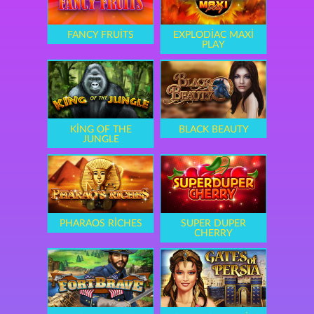
FANCY FRUITS
EXPLODIAC MAXI
PLAY
KING OF THE
BLACK BEAUTY
JUNGLE
PHARAOS RICHES
SUPER DUPER
CHERRY