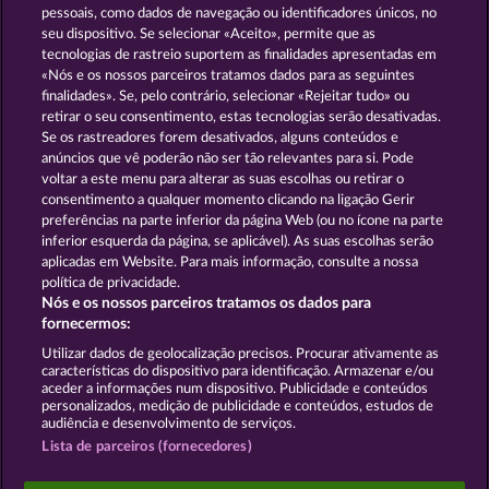
pessoais, como dados de navegação ou identificadores únicos, no
seu dispositivo. Se selecionar «Aceito», permite que as
GOLDEN EI OF
FOREVER
tecnologias de rastreio suportem as finalidades apresentadas em
MOORHUHN
DIAMONDS
«Nós e os nossos parceiros tratamos dados para as seguintes
finalidades». Se, pelo contrário, selecionar «Rejeitar tudo» ou
Mostrar todos os jogos
retirar o seu consentimento, estas tecnologias serão desativadas.
Se os rastreadores forem desativados, alguns conteúdos e
Termos e Condições
anúncios que vê poderão não ser tão relevantes para si. Pode
voltar a este menu para alterar as suas escolhas ou retirar o
consentimento a qualquer momento clicando na ligação Gerir
Declaração de Privacidade
Marca
preferências na parte inferior da página Web (ou no ícone na parte
inferior esquerda da página, se aplicável). As suas escolhas serão
Empresa
Perguntas frequentes
Facebook
aplicadas em Website. Para mais informação, consulte a nossa
política de privacidade.
Nós e os nossos parceiros tratamos os dados para
Blogue
fornecermos:
Enviar pedido de rescisão
Utilizar dados de geolocalização precisos. Procurar ativamente as
características do dispositivo para identificação. Armazenar e/ou
aceder a informações num dispositivo. Publicidade e conteúdos
personalizados, medição de publicidade e conteúdos, estudos de
audiência e desenvolvimento de serviços.
Lista de parceiros (fornecedores)
Os jogos do Casino social destinam-se apenas a fins