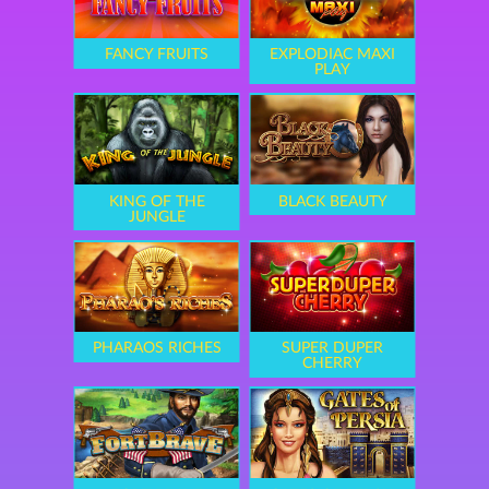
FANCY FRUITS
EXPLODIAC MAXI
PLAY
KING OF THE
BLACK BEAUTY
JUNGLE
PHARAOS RICHES
SUPER DUPER
CHERRY