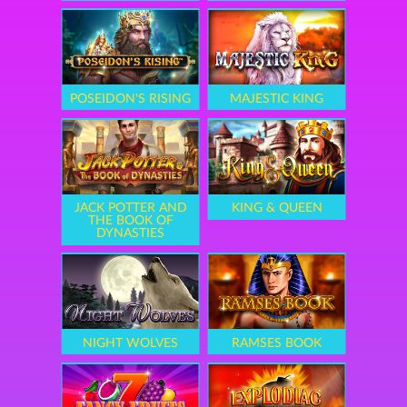
POSEIDON'S RISING
MAJESTIC KING
JACK POTTER AND
KING & QUEEN
THE BOOK OF
DYNASTIES
NIGHT WOLVES
RAMSES BOOK