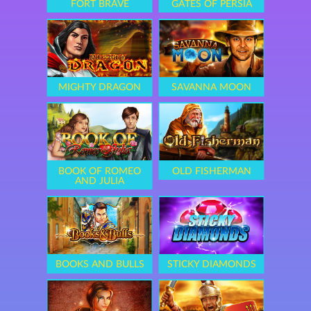
FORT BRAVE
GATES OF PERSIA
MIGHTY DRAGON
SAVANNA MOON
BOOK OF ROMEO
OLD FISHERMAN
AND JULIA
BOOKS AND BULLS
STICKY DIAMONDS