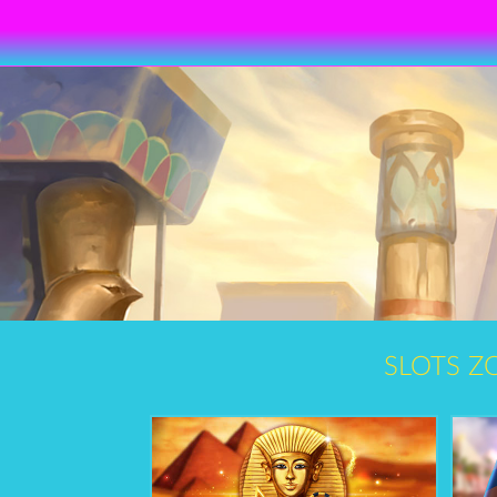
SLOTS Z