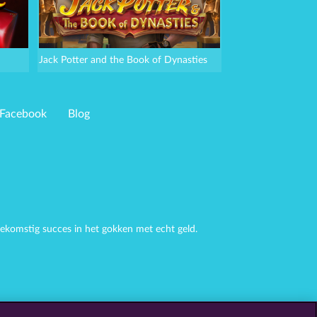
Jack Potter and the Book of Dynasties
Facebook
Blog
oekomstig succes in het gokken met echt geld.