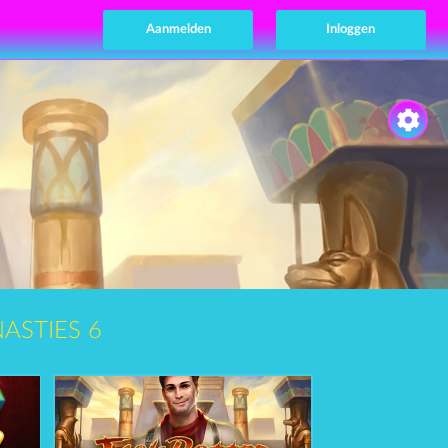
Aanmelden
Inloggen
ASTIES 6