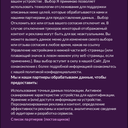
вашем устройстве . Выбор Я принимаю позволяет
использовать технологии отслеживания для поддержки
описанных ниже целей, которые обрабатываются нами и
нашими партнерами для предоставления данных. . Выбор
Отклонить все или отзыв вашего согласия отключит их. В
случае отключения трекеров некоторый отображаемый
контент и реклама могут быть для вас неактуальными. Вы
Back to the Fruits
Fruits First Diamond Treasures
можете вызвать данное меню для изменения своего выбора
или отзыва согласия в любое время, нажав на ссылку
Управление настройками в нижней части веб-страницы [или
плавающий значок в левом нижнем углу веб-страницы, если
Правила
КОНФИДЕНЦИАЛЬНОСТЬ
применимо.]. Ваш выбор вступит в силу в нашей Сайт. Для
ознакомления с более подробной информацией ознакомьтесь
О компании
Компания
ЧаВо
с нашей политикой конфиденциальности.
Мы и наши партнеры обрабатываем данные, чтобы
Facebook
Блог
предоставить:
Использование точных данных геолокации. Активное
Отправить Запрос об Отказе
сканирование характеристик устройства для идентификации.
Хранение и (или) доступ к информации на устройстве.
Персонализированная реклама и контент, определение
эффективности рекламы и контента, аналитические сведения
об аудитории и разработка сервисов.
Список партнеров (поставщиков)