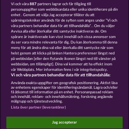
Vi och våra
887
partners lagrar och får tillgång till
personuppgifter som webbläsardata eller unika identifierare på din
enhet . Genom att välja Jag accepterar tillåter du att
spårningstekniker används för de syften som anges under ”Vi och
våra partners behandlar data för att tillhandahålla”. . Om du väljer
Avvisa alla eller återkallar ditt samtycke inaktiveras de. Om
spårare är inaktiverade kan visst innehåll och vissa annonser som
Duck Shooter
King of the Jungle
du ser vara mindre relevanta för dig. Du kan återkomma till denna
meny för att ändra dina val eller återkalla ditt samtycke när som
helst genom att klicka på länken Hantera preferenser längst ned
Användarvillkor
Sekretesspolicy
Avtryck
på webbsidan [eller den flytande ikonen längst ned till vänster på
webbsidan, om tillämpligt]. Dina val kommer att ha effekt inom
Om Företaget
FAQ
Facebook
Blogg
vår Webbplats. Mer information finns i vår integritetspolicy.
Vi och våra partners behandlar data för att tillhandahålla:
Skicka in en begäran om att ångra köpet
Använda exakta uppgifter om geografisk positionering. Aktivt läsa
av enhetens egenskaper för identifieringsändamål. Lagra och/eller
få åtkomst till information på en enhet. Personanpassad reklam
och innehåll, reklam- och innehållsmätning, forskning angående
målgrupp och tjänsteutveckling.
Lista över partner (leverantörer)
Sociala casinospel är endast avsedda för
underhållningsändamål och har absolut inget
Jag accepterar
inflytande på eventuell framtida framgång i spel