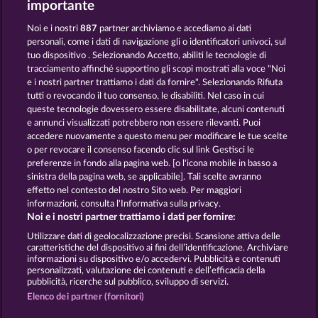
importante
Noi e i nostri
887
partner archiviamo e accediamo ai dati
personali, come i dati di navigazione gli o identificatori univoci, sul
tuo dispositivo . Selezionando Accetto, abiliti le tecnologie di
tracciamento affinché supportino gli scopi mostrati alla voce "Noi
e i nostri partner trattiamo i dati da fornire". Selezionando Rifiuta
Black Beauty
Piggy Kings
tutti o revocando il tuo consenso, le disabiliti. Nel caso in cui
queste tecnologie dovessero essere disabilitate, alcuni contenuti
e annunci visualizzati potrebbero non essere rilevanti. Puoi
accedere nuovamente a questo menu per modificare le tue scelte
Termini e condizioni
o per revocare il consenso facendo clic sul link Gestisci le
preferenze in fondo alla pagina web. [o l'icona mobile in basso a
Informativa sulla privacy
Note legali
sinistra della pagina web, se applicabile]. Tali scelte avranno
effetto nel contesto del nostro Sito web. Per maggiori
informazioni, consulta l'Informativa sulla privacy.
Società
FAQ
Facebook
Blog
Noi e i nostri partner trattiamo i dati per fornire:
Invia richiesta di recesso
Utilizzare dati di geolocalizzazione precisi. Scansione attiva delle
caratteristiche del dispositivo ai fini dell’identificazione. Archiviare
informazioni su dispositivo e/o accedervi. Pubblicità e contenuti
personalizzati, valutazione dei contenuti e dell’efficacia della
pubblicità, ricerche sul pubblico, sviluppo di servizi.
Elenco dei partner (fornitori)