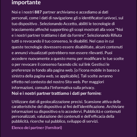
importante
Noi e i nostri
887
partner archiviamo e accediamo ai dati
personali, come i dati di navigazione gli o identificatori univoci, sul
tuo dispositivo . Selezionando Accetto, abiliti le tecnologie di
tracciamento affinché supportino gli scopi mostrati alla voce "Noi
e i nostri partner trattiamo i dati da fornire". Selezionando Rifiuta
Jack Potter & the Book of Dynasties 6
Jack Potter and the Book of Dynasties
tutti o revocando il tuo consenso, le disabiliti. Nel caso in cui
queste tecnologie dovessero essere disabilitate, alcuni contenuti
e annunci visualizzati potrebbero non essere rilevanti. Puoi
accedere nuovamente a questo menu per modificare le tue scelte
Termini e condizioni
o per revocare il consenso facendo clic sul link Gestisci le
preferenze in fondo alla pagina web. [o l'icona mobile in basso a
Informativa sulla privacy
Note legali
sinistra della pagina web, se applicabile]. Tali scelte avranno
effetto nel contesto del nostro Sito web. Per maggiori
informazioni, consulta l'Informativa sulla privacy.
Società
FAQ
Facebook
Blog
Noi e i nostri partner trattiamo i dati per fornire:
Invia richiesta di recesso
Utilizzare dati di geolocalizzazione precisi. Scansione attiva delle
caratteristiche del dispositivo ai fini dell’identificazione. Archiviare
informazioni su dispositivo e/o accedervi. Pubblicità e contenuti
personalizzati, valutazione dei contenuti e dell’efficacia della
pubblicità, ricerche sul pubblico, sviluppo di servizi.
Elenco dei partner (fornitori)