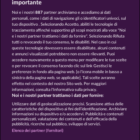
importante
Noi e i nostri
887
partner archiviamo e accediamo ai dati
personali, come i dati di navigazione gli o identificatori univoci, sul
tuo dispositivo . Selezionando Accetto, abiliti le tecnologie di
tracciamento affinché supportino gli scopi mostrati alla voce "Noi
e i nostri partner trattiamo i dati da fornire". Selezionando Rifiuta
Jack Potter & the Book of Dynasties 6
Ramses Book
tutti o revocando il tuo consenso, le disabiliti. Nel caso in cui
queste tecnologie dovessero essere disabilitate, alcuni contenuti
e annunci visualizzati potrebbero non essere rilevanti. Puoi
accedere nuovamente a questo menu per modificare le tue scelte
Termini e condizioni
o per revocare il consenso facendo clic sul link Gestisci le
preferenze in fondo alla pagina web. [o l'icona mobile in basso a
Informativa sulla privacy
Note legali
sinistra della pagina web, se applicabile]. Tali scelte avranno
effetto nel contesto del nostro Sito web. Per maggiori
informazioni, consulta l'Informativa sulla privacy.
Società
FAQ
Facebook
Blog
Noi e i nostri partner trattiamo i dati per fornire:
Invia richiesta di recesso
Utilizzare dati di geolocalizzazione precisi. Scansione attiva delle
caratteristiche del dispositivo ai fini dell’identificazione. Archiviare
informazioni su dispositivo e/o accedervi. Pubblicità e contenuti
personalizzati, valutazione dei contenuti e dell’efficacia della
pubblicità, ricerche sul pubblico, sviluppo di servizi.
Elenco dei partner (fornitori)