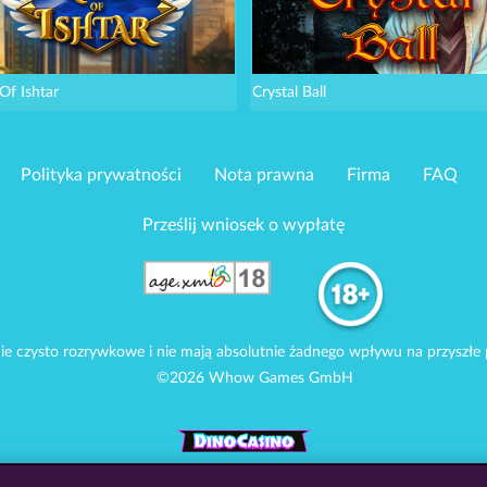
Of Ishtar
Crystal Ball
Polityka prywatności
Nota prawna
Firma
FAQ
Prześlij wniosek o wypłatę
e czysto rozrywkowe i nie mają absolutnie żadnego wpływu na przyszłe
©2026 Whow Games GmbH