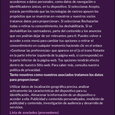
accedemos a datos personales, como datos de navegación o
identificadores únicos, en tu dispositivo. Si seleccionas Acepto,
estarás permitiendo que las tecnologías de rastreo apoyen los
propósitos que se muestran en «nosotros y nuestros socios
tratamos datos para proporcionar». Si seleccionas Rechazarlas
todas o retiras tu consentimiento, los deshabilitarás. Si se
deshabilitan los rastreadores, parte del contenido y los anuncios
que ves podrían dejar de ser relevantes para ti. Puedes volver a
Phantoms Mirror
Crystal Ball
acceder a este menú para cambiar tus opciones o retirar el
consentimiento en cualquier momento haciendo clic en el enlace
«Gestionar las preferencias» que aparece en el [o el ícono flotante
en la parte inferior izquierda de la página web, si corresponde] en
Términos y condiciones
la parte inferior de la página web. Tus opciones tendrán efecto
dentro de nuestro Sitio web. Para saber más, consulta nuestra
Declaración de privacidad
Aviso Legal
política de privacidad.
Tanto nosotros como nuestros asociados tratamos los datos
Empresa
FAQ
Facebook
Blog
para proporcionar:
Utilizar datos de localización geográfica precisa. analizar
Enviar solicitud de desistimiento
activamente las características del dispositivo para su
identificación.. Almacenar la información de un dispositivo o
acceder a ella. Publicidad y contenido personalizados, medición de
publicidad y contenido, investigación de audiencia y desarrollo de
servicios.
Lista de asociados (proveedores)