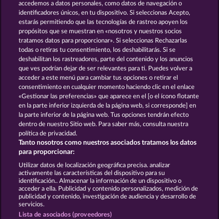
accedemos a datos personales, como datos de navegación o
identificadores únicos, en tu dispositivo. Si seleccionas Acepto,
estarás permitiendo que las tecnologías de rastreo apoyen los
propósitos que se muestran en «nosotros y nuestros socios
tratamos datos para proporcionar». Si seleccionas Rechazarlas
todas o retiras tu consentimiento, los deshabilitarás. Si se
deshabilitan los rastreadores, parte del contenido y los anuncios
que ves podrían dejar de ser relevantes para ti. Puedes volver a
Cutie Cat
Savanna Moon
acceder a este menú para cambiar tus opciones o retirar el
consentimiento en cualquier momento haciendo clic en el enlace
«Gestionar las preferencias» que aparece en el [o el ícono flotante
en la parte inferior izquierda de la página web, si corresponde] en
Términos y condiciones
la parte inferior de la página web. Tus opciones tendrán efecto
dentro de nuestro Sitio web. Para saber más, consulta nuestra
Declaración de privacidad
Aviso Legal
política de privacidad.
Tanto nosotros como nuestros asociados tratamos los datos
Empresa
FAQ
Facebook
Blog
para proporcionar:
Utilizar datos de localización geográfica precisa. analizar
Enviar solicitud de desistimiento
activamente las características del dispositivo para su
identificación.. Almacenar la información de un dispositivo o
acceder a ella. Publicidad y contenido personalizados, medición de
publicidad y contenido, investigación de audiencia y desarrollo de
servicios.
Lista de asociados (proveedores)