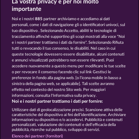
La vostra privacy è per noi molto
importante
Noi e i nostri
885
partner archiviamo e accediamo ai dati
personali, come i dati di navigazione gli o identificatori univoci, sul
tuo dispositivo . Selezionando Accetto, abiliti le tecnologie di
tracciamento affinché supportino gli scopi mostrati alla voce "Noi
e i nostri partner trattiamo i dati da fornire". Selezionando Rifiuta
Pharaos Riches
Cleopatra's Crown
tutti o revocando il tuo consenso, le disabiliti. Nel caso in cui
queste tecnologie dovessero essere disabilitate, alcuni contenuti
e annunci visualizzati potrebbero non essere rilevanti. Puoi
accedere nuovamente a questo menu per modificare le tue scelte
Termini e condizioni
o per revocare il consenso facendo clic sul link Gestisci le
preferenze in fondo alla pagina web. [o l'icona mobile in basso a
Informativa sulla privacy
Note legali
sinistra della pagina web, se applicabile]. Tali scelte avranno
effetto nel contesto del nostro Sito web. Per maggiori
informazioni, consulta l'Informativa sulla privacy.
Società
FAQ
Facebook
Blog
Noi e i nostri partner trattiamo i dati per fornire:
Invia richiesta di recesso
Utilizzare dati di geolocalizzazione precisi. Scansione attiva delle
caratteristiche del dispositivo ai fini dell’identificazione. Archiviare
informazioni su dispositivo e/o accedervi. Pubblicità e contenuti
personalizzati, valutazione dei contenuti e dell’efficacia della
pubblicità, ricerche sul pubblico, sviluppo di servizi.
Elenco dei partner (fornitori)