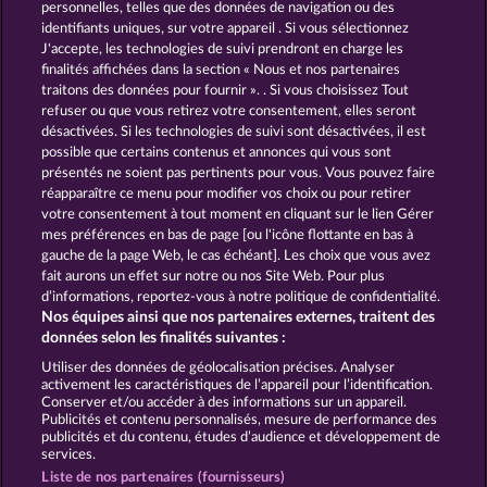
personnelles, telles que des données de navigation ou des
identifiants uniques, sur votre appareil . Si vous sélectionnez
J'accepte, les technologies de suivi prendront en charge les
finalités affichées dans la section « Nous et nos partenaires
traitons des données pour fournir ». . Si vous choisissez Tout
refuser ou que vous retirez votre consentement, elles seront
désactivées. Si les technologies de suivi sont désactivées, il est
possible que certains contenus et annonces qui vous sont
Cleopatra's Crown
Jack Potter and the Book of Teos
présentés ne soient pas pertinents pour vous. Vous pouvez faire
réapparaître ce menu pour modifier vos choix ou pour retirer
votre consentement à tout moment en cliquant sur le lien Gérer
mes préférences en bas de page [ou l'icône flottante en bas à
CGU
Charte de confidentialité
gauche de la page Web, le cas échéant]. Les choix que vous avez
fait aurons un effet sur notre ou nos Site Web. Pour plus
Mentions légales
Société
FAQ
d’informations, reportez-vous à notre politique de confidentialité.
Nos équipes ainsi que nos partenaires externes, traitent des
Facebook
Blog
données selon les finalités suivantes :
Utiliser des données de géolocalisation précises. Analyser
Envoyer la demande de rétractation
activement les caractéristiques de l’appareil pour l’identification.
Conserver et/ou accéder à des informations sur un appareil.
Publicités et contenu personnalisés, mesure de performance des
publicités et du contenu, études d’audience et développement de
services.
Liste de nos partenaires (fournisseurs)